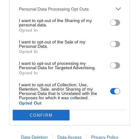
Personal Data Processing Opt Outs
Para el sindicato, los anuncios realizados por el Gobierno
I want to opt-out of the Sharing of my
regional sobre inversiones puntuales no responden a la
personal data.
magnitud del problema. Consideran que se trata de
Opted In
actuaciones insuficientes que no pueden ocultar años de
I want to opt-out of the Sale of my
Personal Data.
falta de planificación y mantenimiento.
Opted In
La crítica sindical se centra especialmente en la ausencia
I want to opt-out of processing my
Personal Data for Targeted Advertising.
de una estrategia integral que permita adaptar los centros
Opted In
educativos a una realidad climática que ya no puede
I want to opt-out of Collection, Use,
considerarse excepcional. Las olas de calor son cada vez
Retention, Sale, and/or Sharing of my
Personal Data that Is Unrelated with the
más frecuentes, más intensas y más prolongadas, lo que
Purposes for which it was collected.
obliga a replantear las infraestructuras educativas desde
Opted Out
una perspectiva de salud pública y prevención de riesgos
CONFIRM
laborales.
Una cuestión de derechos
Data Deletion
Data Access
Privacy Policy