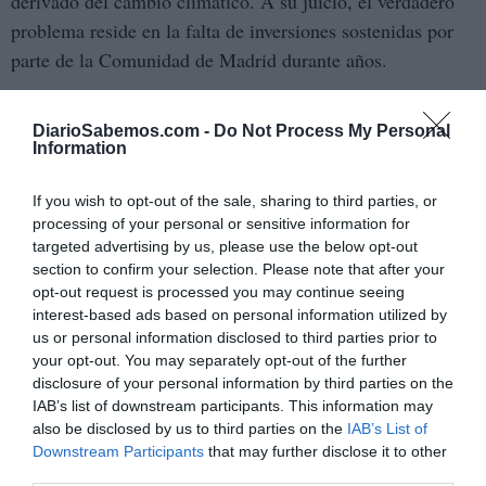
derivado del cambio climático. A su juicio, el verdadero
problema reside en la falta de inversiones sostenidas por
parte de la Comunidad de Madrid durante años.
Según denuncia UGT Servicios Públicos Madrid, una
DiarioSabemos.com -
Do Not Process My Personal
parte muy importante de los colegios e institutos públicos
Information
de la región continúa sin disponer de sistemas adecuados
de climatización capaces de garantizar unas condiciones
If you wish to opt-out of the sale, sharing to third parties, or
processing of your personal or sensitive information for
de trabajo y aprendizaje aceptables durante los meses más
targeted advertising by us, please use the below opt-out
calurosos del año.
section to confirm your selection. Please note that after your
opt-out request is processed you may continue seeing
La organización asegura que esta realidad es conocida de
interest-based ads based on personal information utilized by
primera mano gracias a la actividad que desarrolla en los
us or personal information disclosed to third parties prior to
your opt-out. You may separately opt-out of the further
centros educativos y a las numerosas quejas trasladadas
disclosure of your personal information by third parties on the
por trabajadores y trabajadoras. En muchos edificios, las
IAB’s list of downstream participants. This information may
temperaturas alcanzan niveles incompatibles con el
also be disclosed by us to third parties on the
IAB’s List of
desarrollo normal de la actividad docente, especialmente
Downstream Participants
that may further disclose it to other
third parties.
durante las últimas semanas del curso.