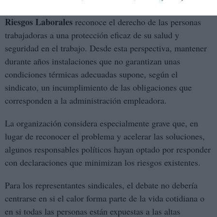
Ley 31/1995 de Prevención de
UGT recuerda que la
Riesgos Laborales
reconoce el derecho de las personas
trabajadoras a una protección eficaz de su salud y
seguridad en el trabajo. Desde esta perspectiva, mantener
durante años instalaciones que no garantizan unas
condiciones térmicas adecuadas supone, según el
sindicato, un incumplimiento de las obligaciones que
corresponden a la administración empleadora.
La organización considera especialmente grave que, en
lugar de reconocer el problema y acelerar las soluciones,
algunos responsables políticos hayan optado por responder
con declaraciones que minimizan los riesgos existentes.
Para los representantes sindicales, el debate no debería
centrarse en si el calor forma parte de la vida cotidiana o
en si todas las personas están expuestas a las altas