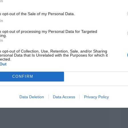
In
ectiva y una respuesta rápida cuando aparecen
o opt-out of the Sale of my Personal Data.
In
to opt-out of processing my Personal Data for Targeted
ing.
In
o opt-out of Collection, Use, Retention, Sale, and/or Sharing
ersonal Data that Is Unrelated with the Purposes for which it
lected.
Out
CONFIRM
Data Deletion
Data Access
Privacy Policy