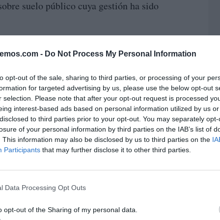
sobre suelo público cuya gestión ha sido
Asociación de Inquilinos del Plan
junto a la
bemos.com -
Do Not Process My Personal Information
e Asociaciones Vecinales de Madrid
ado al Gobierno regional que ejerza de forma
to opt-out of the sale, sharing to third parties, or processing of your per
ión sobre las concesionarias y garantice
formation for targeted advertising by us, please use the below opt-out s
r selection. Please note that after your opt-out request is processed y
imiento y diálogo con las familias afectadas.
eing interest-based ads based on personal information utilized by us or
disclosed to third parties prior to your opt-out. You may separately opt-
L
Esther Chaves Alonso
T Madrid,
, recordó que
losure of your personal information by third parties on the IAB’s list of
. This information may also be disclosed by us to third parties on the
IA
una herramienta para facilitar el acceso a una
Participants
that may further disclose it to other third parties.
ue la realidad que trasladan las personas
y atendida".
l Data Processing Opt Outs
nda desarrollado sobre suelo público, pero
. Precisamente por ello es imprescindible que
o opt-out of the Sharing of my personal data.