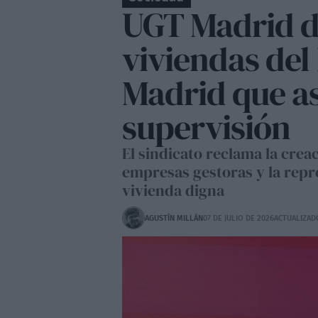
UGT Madrid d
viviendas del
Madrid que a
supervisión
El sindicato reclama la cre
empresas gestoras y la repre
vivienda digna
AGUSTÍN MILLÁN
07 DE JULIO DE 2026
ACTUALIZADO