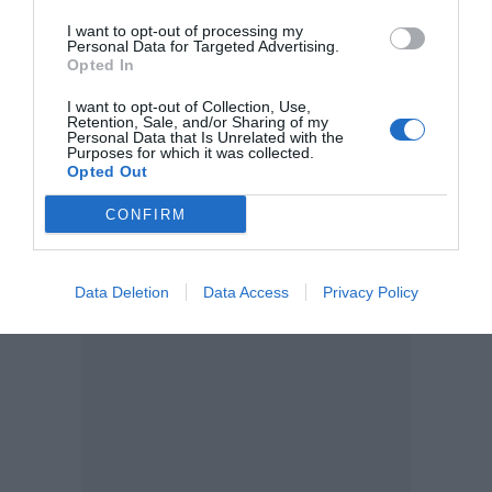
I want to opt-out of processing my
Personal Data for Targeted Advertising.
Añadir
DiarioSabemos
como fuente preferida de
Opted In
Google de forma gratuita
Mantente informado con las últimas noticias de actualidad.
I want to opt-out of Collection, Use,
ACTIVAR AHORA
Retention, Sale, and/or Sharing of my
Personal Data that Is Unrelated with the
Purposes for which it was collected.
Opted Out
SALUD
DIETA
CONFIRM
Data Deletion
Data Access
Privacy Policy