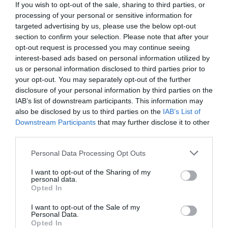
If you wish to opt-out of the sale, sharing to third parties, or
pasar por la función o velocidad específica de smoothies
processing of your personal or sensitive information for
de la licuadora.
targeted advertising by us, please use the below opt-out
section to confirm your selection. Please note that after your
Facilitan el proceso de digestión, lo cual es un descanso
opt-out request is processed you may continue seeing
al sistema digestivo.
interest-based ads based on personal information utilized by
Facilitan la eliminación de grasas del organismo sin que
us or personal information disclosed to third parties prior to
your opt-out. You may separately opt-out of the further
haya pérdida de masa muscular.
disclosure of your personal information by third parties on the
Elevan el nivel de energía y potencian la concentración.
IAB’s list of downstream participants. This information may
also be disclosed by us to third parties on the
IAB’s List of
La piel lucirá más saludable y con mejor tono.
Downstream Participants
that may further disclose it to other
El tránsito intestinal es más fluido.
third parties.
Los niveles de azúcar en la sangre tienden a subir de
Personal Data Processing Opt Outs
forma lenta debido al aporte de fibra.
I want to opt-out of the Sharing of my
personal data.
Cómo verás los beneficios de usar una licuadora y sobre
Opted In
todo en verano son amplios, así que antes de cerrar la
I want to opt-out of the Sale of my
disfruta de las
maleta no te olvides de meterla dentro y
Personal Data.
Opted In
mejores bebidas y de todas sus vitaminas
.