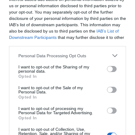
protegiendo lo que está insuficientemente protegido. Pero
us or personal information disclosed to third parties prior to
aún queda la segunda parte, la que contiene elementos tan
your opt-out. You may separately opt-out of the further
disclosure of your personal information by third parties on the
importantes como el despido, y hay que abordarlo de
IAB’s list of downstream participants. This information may
manera inmediata en la mesa de diálogo social”.
also be disclosed by us to third parties on the
IAB’s List of
Downstream Participants
that may further disclose it to other
“La actual normativa española reguladora del despido no
third parties.
ampara a la persona trabajadora frente a decisiones
Personal Data Processing Opt Outs
arbitrarias, sin causa real, donde la empresa no tiene que
hacer el mínimo esfuerzo por probar la causa que dice
I want to opt-out of the Sharing of my
personal data.
para justificar la extinción", han manifestado desde
UGT
Opted In
al Comité Europeo.
I want to opt-out of the Sale of my
Personal Data.
Despido improcedente de 33 días por año
Opted In
trabajado
I want to opt-out of processing my
Personal Data for Targeted Advertising.
Actualmente un
despido improcedente
tiene una
Opted In
indemnización de 33 días por año trabajado, con tope de
I want to opt-out of Collection, Use,
24 mensualidades (antes era de 45 días, con tope de 42
Retention, Sale, and/or Sharing of my