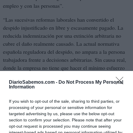
empleo y con las personas”.
“Las sucesivas reformas laborales han convertido el
despido injustificado en libre y escasamente pagado. La
reducida indemnización por una extinción arbitraria no
cubre el daño realmente causado. La actual normativa
española reguladora del despido, no ampara a la persona
trabajadora frente a decisiones arbitrarias. Sin causa real,
donde la empresa no tiene que hacer el mínimo esfuerzo
por probar la causa que dice para justificar la extinción”,
DiarioSabemos.com -
Do Not Process My Personal
han considerado.
Information
Por ello, han afirmado “la necesidad de cumplir con la
If you wish to opt-out of the sale, sharing to third parties, or
normativa internacional vigente y “mantener el derecho
processing of your personal or sensitive information for
del trabajo como elemento fundamental de cohesión
targeted advertising by us, please use the below opt-out
section to confirm your selection. Please note that after your
social. La reforma laboral acordada por los interlocutores
opt-out request is processed you may continue seeing
sociales y el Gobierno apuesta por el empleo estable,
interest-based ads based on personal information utilized by