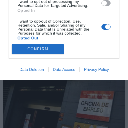
I want to opt-out of processing my
Personal Data for Targeted Advertising.
Opted In
I want to opt-out of Collection, Use,
Retention, Sale, and/or Sharing of my
«Nuevo triunfo» de Sánchez: desplome de
Personal Data that Is Unrelated with the
la calidad del empleo
Purposes for which it was collected.
Opted Out
JOSÉ ANTONIO GÓMEZ
02/04/2024
Pedro Sánchez llegó al poder con la promesa de que
iba a derogar la reforma laboral y que, a raíz de esa
CONFIRM
derogación, se iba a mejorar la calidad del empleo que
se creara por la reducción de la temporalidad y la
precariedad. No ha cumplido ninguna de esas
promesas,...
Data Deletion
Data Access
Privacy Policy