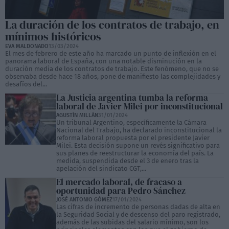
La duración de los contratos de trabajo, en
mínimos históricos
EVA MALDONADO
13/03/2024
El mes de febrero de este año ha marcado un punto de inflexión en el
panorama laboral de España, con una notable disminución en la
duración media de los contratos de trabajo. Este fenómeno, que no se
observaba desde hace 18 años, pone de manifiesto las complejidades y
desafíos del...
La Justicia argentina tumba la reforma
laboral de Javier Milei por inconstitucional
AGUSTÍN MILLÁN
31/01/2024
Un tribunal Argentino, específicamente la Cámara
Nacional del Trabajo, ha declarado inconstitucional la
reforma laboral propuesta por el presidente Javier
Milei. Esta decisión supone un revés significativo para
sus planes de reestructurar la economía del país. La
medida, suspendida desde el 3 de enero tras la
apelación del sindicato CGT,...
El mercado laboral, de fracaso a
oportunidad para Pedro Sánchez
JOSÉ ANTONIO GÓMEZ
17/01/2024
Las cifras de incremento de personas dadas de alta en
la Seguridad Social y de descenso del paro registrado,
además de las subidas del salario mínimo, son los