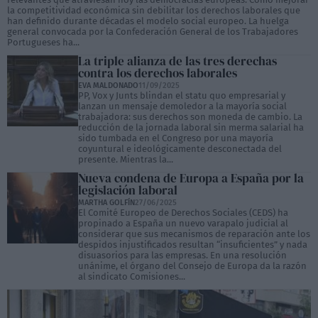
la competitividad económica sin debilitar los derechos laborales que
han definido durante décadas el modelo social europeo. La huelga
general convocada por la Confederación General de los Trabajadores
Portugueses ha...
La triple alianza de las tres derechas
contra los derechos laborales
EVA MALDONADO
11/09/2025
PP, Vox y Junts blindan el statu quo empresarial y
lanzan un mensaje demoledor a la mayoría social
trabajadora: sus derechos son moneda de cambio. La
reducción de la jornada laboral sin merma salarial ha
sido tumbada en el Congreso por una mayoría
coyuntural e ideológicamente desconectada del
presente. Mientras la...
Nueva condena de Europa a España por la
legislación laboral
MARTHA GOLFÍN
27/06/2025
El Comité Europeo de Derechos Sociales (CEDS) ha
propinado a España un nuevo varapalo judicial al
considerar que sus mecanismos de reparación ante los
despidos injustificados resultan “insuficientes” y nada
disuasorios para las empresas. En una resolución
unánime, el órgano del Consejo de Europa da la razón
al sindicato Comisiones...