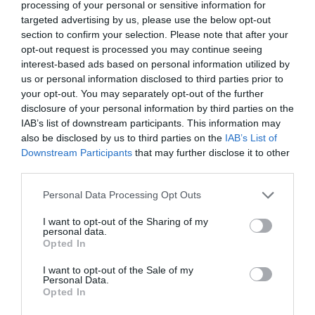
aparatos de propaganda de Moncloa, de Ferraz y de Pedro Sánchez. La
processing of your personal or sensitive information for
realidad es la que es y la nueva legislación relativa...
targeted advertising by us, please use the below opt-out
La temporalidad de Pedro Sánchez: un
section to confirm your selection. Please note that after your
empleo neto requiere la firma de 23
opt-out request is processed you may continue seeing
contratos
interest-based ads based on personal information utilized by
JOSÉ ANTONIO GÓMEZ
05/06/2024
Como cada mes, en estas páginas se analizan las cifras
us or personal information disclosed to third parties prior to
del paro registrado a través de los datos publicados
your opt-out. You may separately opt-out of the further
por el Servicio Público de Empleo Estatal (SEPE) y, una
disclosure of your personal information by third parties on the
vez más, la realidad del mercado laboral en la España
de Pedro Sánchez no es tan positiva como se pretende
IAB’s list of downstream participants. This information may
vender...
also be disclosed by us to third parties on the
IAB’s List of
Downstream Participants
that may further disclose it to other
third parties.
Personal Data Processing Opt Outs
I want to opt-out of the Sharing of my
personal data.
Opted In
I want to opt-out of the Sale of my
Personal Data.
Opted In