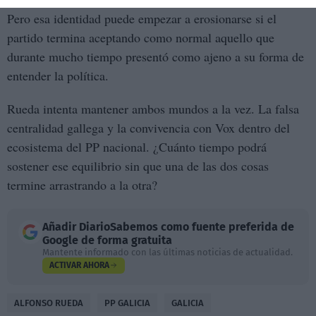
Pero esa identidad puede empezar a erosionarse si el
partido termina aceptando como normal aquello que
durante mucho tiempo presentó como ajeno a su forma de
entender la política.
Rueda intenta mantener ambos mundos a la vez. La falsa
centralidad gallega y la convivencia con Vox dentro del
ecosistema del PP nacional. ¿Cuánto tiempo podrá
sostener ese equilibrio sin que una de las dos cosas
termine arrastrando a la otra?
Añadir
DiarioSabemos
como fuente preferida de
Google de forma gratuita
Mantente informado con las últimas noticias de actualidad.
ACTIVAR AHORA
ALFONSO RUEDA
PP GALICIA
GALICIA