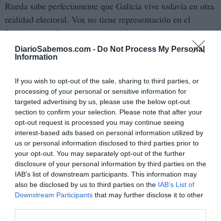
Rueda sabe perfectamente que Galicia vive todavía en otra
realidad electoral. Vox no tiene representación en el
Parlamento gallego ni capacidad de condicionar gobiernos
autonómicos. Y probablemente por eso el presidente
DiarioSabemos.com -
Do Not Process My Personal
Information
gallego se permite hablar desde una posición cómoda, casi
pedagógica, sobre lo que otros dirigentes del PP deben
If you wish to opt-out of the sale, sharing to third parties, or
hacer. Pero la política española lleva años demostrando
processing of your personal or sensitive information for
que ninguna excepcionalidad es eterna.
targeted advertising by us, please use the below opt-out
section to confirm your selection. Please note that after your
crecimiento de Vox en comunidades donde
El propio
opt-out request is processed you may continue seeing
interest-based ads based on personal information utilized by
durante mucho tiempo parecía irrelevante debería
us or personal information disclosed to third parties prior to
servir como advertencia. Andalucía era hace no tanto
your opt-out. You may separately opt-out of the further
un territorio donde la extrema derecha apenas existía
disclosure of your personal information by third parties on the
electoralmente
. Hoy condiciona gobiernos, agendas y
IAB’s list of downstream participants. This information may
also be disclosed by us to third parties on the
IAB’s List of
discursos. Por eso las palabras de Rueda tienen tanta
Downstream Participants
that may further disclose it to other
importancia.
third parties.