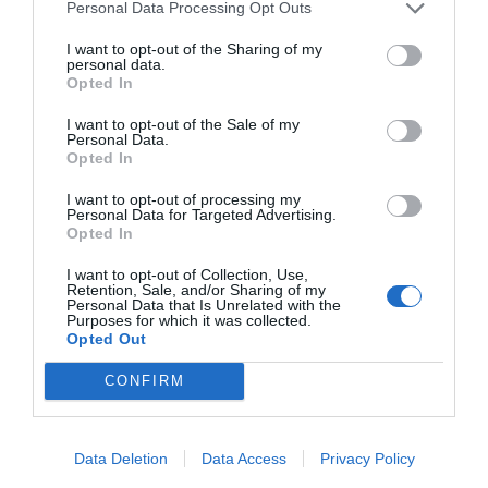
mientras intenta preservar la singularidad
Porque
Personal Data Processing Opt Outs
gallega, al mismo tiempo contribuye a consolidar la
I want to opt-out of the Sharing of my
legitimidad política de Vox en el conjunto del Estado
personal data.
. Y
Opted In
los marcos políticos nunca permanecen encerrados dentro
de las fronteras autonómicas. Acaban desplazándose.
I want to opt-out of the Sale of my
Personal Data.
Opted In
Cuando las
El viejo refrán lo resume bastante bien.
I want to opt-out of processing my
barbas de tu vecino ves cortar, pon las tuyas a remojar.
Personal Data for Targeted Advertising.
Opted In
La cuestión no es solo si Galicia necesitará algún día a
I want to opt-out of Collection, Use,
Vox. La cuestión es qué ocurrirá con el propio PP gallego
Retention, Sale, and/or Sharing of my
Personal Data that Is Unrelated with the
si la derecha española termina asumiendo como estructural
Purposes for which it was collected.
Opted Out
una alianza con la extrema derecha. Porque el riesgo no es
Es también cultural.
únicamente parlamentario.
CONFIRM
PPdeG
El
lleva años construyendo una identidad basada
en la moderación, el autonomismo pragmático y cierta
Data Deletion
Data Access
Privacy Policy
distancia respecto a los excesos ideológicos madrileños.