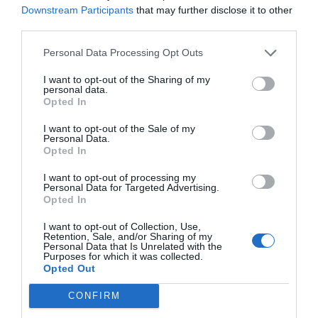
en torno al denominado caso Leire y la reclamación
Downstream Participants
that may further disclose it to other
judicial de documentación contable de la campaña de las
third parties.
pasadas elecciones autonómicas han introducido un factor
Personal Data Processing Opt Outs
de sospecha sobre la limpieza de la victoria de Salvador
Illa. El independentismo ve en estos indicios una
I want to opt-out of the Sharing of my
personal data.
confirmación de que el socialismo catalán pudo recurrir a
Opted In
mecanismos de competencia desleal para desactivar la
I want to opt-out of the Sale of my
movilización de la oposición.
Personal Data.
Opted In
La respuesta del bloque gubernamental, que atribuye las
I want to opt-out of processing my
actuaciones de los magistrados a maniobras de
Personal Data for Targeted Advertising.
Opted In
desestabilización política, es recibida con escepticismo por
parte de sus socios. La oposición catalana recuerda que el
I want to opt-out of Collection, Use,
Retention, Sale, and/or Sharing of my
actual diseño y la renovación de los órganos de gobierno
Personal Data that Is Unrelated with the
Purposes for which it was collected.
de la judicatura se pactaron de mutuo acuerdo entre los
Opted Out
dos principales partidos nacionales, lo que invalida el
CONFIRM
discurso de la persecución judicial orquestada. En el