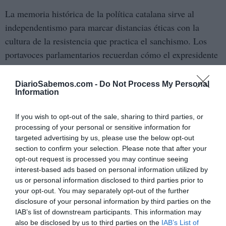
La memoria histórica de la política catalana sirve al
independentismo para marcar distancias éticas con la
cultura de la resistencia que practica el sanchismo. Los
portavoces parlamentarios recuerdan cómo el expresidente
catalán Carles Puigdemont optó por someterse a una
cuestión de confianza tras perder el respaldo de sus socios
DiarioSabemos.com -
Do Not Process My Personal
Information
de la CUP, un ejercicio de legitimidad democrática que
contrastan con la actitud actual de un Ejecutivo central que
If you wish to opt-out of the sale, sharing to third parties, or
prefiere buscar refugio en la agenda internacional antes
processing of your personal or sensitive information for
que encarar el debate territorial y judicial en las Cortes
targeted advertising by us, please use the below opt-out
Generales.
section to confirm your selection. Please note that after your
opt-out request is processed you may continue seeing
interest-based ads based on personal information utilized by
El foco de la tensión se ha desplazado también hacia el
us or personal information disclosed to third parties prior to
Palacio de la Generalitat, donde la sombra de las
your opt-out. You may separately opt-out of the further
investigaciones de la Audiencia Nacional empieza a
disclosure of your personal information by third parties on the
IAB’s list of downstream participants. This information may
condicionar la gobernabilidad de Cataluña. Las pesquisas
also be disclosed by us to third parties on the
IAB’s List of