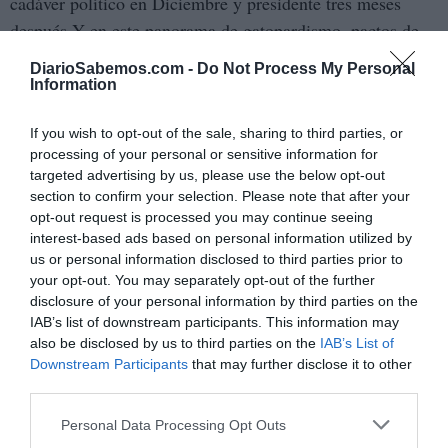
cadáver político en Diciembre y presidente tres meses
después.Y en este panorama de gatopardismo, pactos de
pasarela y estrategias de ir y venir, no podemos olvidar
DiarioSabemos.com -
Do Not Process My Personal
referirnos a un Mariano Rajoy abscedado en un intento de
Information
supervivencia política de imposible cumplimiento,
If you wish to opt-out of the sale, sharing to third parties, or
máxime cuando cada nuevo caso de corrupción que aflora
processing of your personal or sensitive information for
en el Partido Popular sirve para apuntalar más su propio
targeted advertising by us, please use the below opt-out
ataúd en un entierro al que todos están ya invitados y en
section to confirm your selection. Please note that after your
donde el muerto lo está aún cuando todavía no sea
opt-out request is processed you may continue seeing
interest-based ads based on personal information utilized by
consciente de su paso a mejor vida.
us or personal information disclosed to third parties prior to
your opt-out. You may separately opt-out of the further
Añadir
DiarioSabemos
como fuente preferida de
disclosure of your personal information by third parties on the
Google de forma gratuita
IAB’s list of downstream participants. This information may
Mantente informado con las últimas noticias de actualidad.
also be disclosed by us to third parties on the
IAB’s List of
ACTIVAR AHORA
Downstream Participants
that may further disclose it to other
third parties.
PSOE
PODEMOS
PP
PACTOS
Personal Data Processing Opt Outs