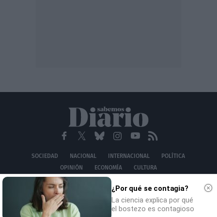
SOCIEDAD
NACIONAL
INTERNACIONAL
POLÍTICA
OPINIÓN
ECONOMÍA
CULTURA
EQUIPO
AVISO LEGAL
POLÍTICA DE PRIVACIDAD
POLÍTICA DE COOKIES
¿Por qué se contagia?
CONTACTO
La ciencia explica por qué
© 2026 Multimedia Ediciones Globales S.L.
el bostezo es contagioso