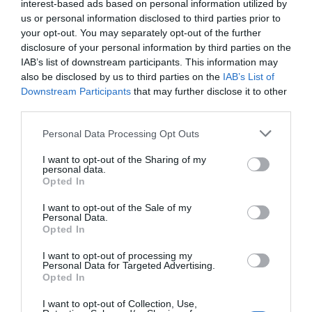
interest-based ads based on personal information utilized by
habilitar una ruta segura de salida a través de Villar de
us or personal information disclosed to third parties prior to
your opt-out. You may separately opt-out of the further
Plasencia, tras una noche en la que algunos residentes
disclosure of your personal information by third parties on the
decidieron no seguir la orden de desalojo emitida por el
IAB’s list of downstream participants. This information may
avance del fuego en la zona.
also be disclosed by us to third parties on the
IAB’s List of
Downstream Participants
that may further disclose it to other
Según informa La Sexta, Arturo Lobato vive en León. El
third parties.
lunes, el fuego le llegó a la puerta. Arrasó su finca. Rozó
Personal Data Processing Opt Outs
su coche. Quemó más de 100.000 euros en inversiones
I want to opt-out of the Sharing of my
agrícolas. Lo que más duele, dice, no es el dinero: es el
personal data.
trabajo de años, el cuidado de cada parcela. Eso no se
Opted In
devuelve. En Felechares de la Valdería, tenía gran parte de
I want to opt-out of the Sale of my
sus inversiones agrícolas y de su empresa. Las pérdidas,
Personal Data.
Opted In
calcula, superan los 100.000 euros. “Eso nadie me lo va a
devolver de manera íntegra. El trabajo, el
I want to opt-out of processing my
Personal Data for Targeted Advertising.
acondicionamiento de mis parcelas… eso no se puede
Opted In
devolver”, lamenta.
I want to opt-out of Collection, Use,