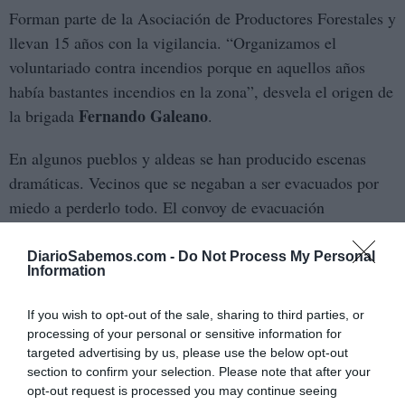
Forman parte de la Asociación de Productores Forestales y
llevan 15 años con la vigilancia. “Organizamos el
voluntariado contra incendios porque en aquellos años
había bastantes incendios en la zona”, desvela el origen de
Fernando Galeano
la brigada
.
En algunos pueblos y aldeas se han producido escenas
dramáticas. Vecinos que se negaban a ser evacuados por
miedo a perderlo todo. El convoy de evacuación
organizado por la Junta de Extremadura para rescatar a los
Cabezabellosa
últimos vecinos que permanecían en
DiarioSabemos.com -
Do Not Process My Personal
Information
(Cáceres)
debido al incendio forestal en Jarilla finalmente
logró convencer a ese grupo de personas, que finalmente
If you wish to opt-out of the sale, sharing to third parties, or
fueron puestas a salvo. En total, 19 vecinos fueron
processing of your personal or sensitive information for
evacuados esa noche y se encuentran fuera de peligro,
targeted advertising by us, please use the below opt-out
section to confirm your selection. Please note that after your
según confirmó la presidenta regional, María Guardiola.
opt-out request is processed you may continue seeing
La evacuación se llevó a cabo después de que se lograra