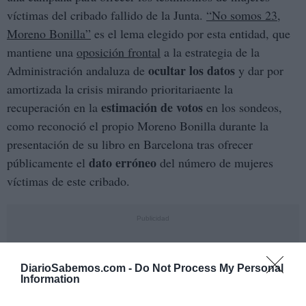
víctimas del cribado fallido de la Junta.
“No somos 23,
Moreno Bonilla”
es el lema elegido por esta entidad, que
mantiene una
oposición frontal
a la estrategia de la
ocultar los datos
Administración andaluza de
y dar por
amortizada la crisis mirando prioritariaente la
estimación de votos
recuperación en la
en los sondeos,
como reconoció el propio Moreno Bonilla durante la
presentación de su libro en Barcelona tras ofrecer
dato erróneo
públicamente el
del número de mujeres
víctimas de este cribado.
DiarioSabemos.com -
Do Not Process My Personal
Information