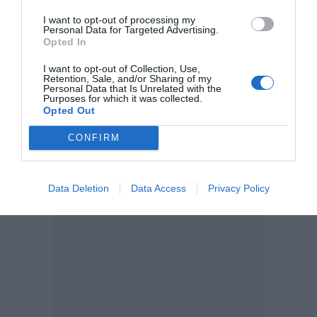
I want to opt-out of processing my
Personal Data for Targeted Advertising.
Añadir
DiarioSabemos
como fuente preferida de
Opted In
Google de forma gratuita
Mantente informado con las últimas noticias de actualidad.
I want to opt-out of Collection, Use,
ACTIVAR AHORA
Retention, Sale, and/or Sharing of my
Personal Data that Is Unrelated with the
Purposes for which it was collected.
Opted Out
JUAN MANUEL MORENO BONILLA
CÁNCER
CONFIRM
Data Deletion
Data Access
Privacy Policy