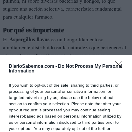
pulmón, ni sobre diversas bacterias y hongos, lo que
sugiere una acción selectiva, característica fundamental
para cualquier fármaco.
Por qué es importante
Aspergillus flavus
El
es un hongo filamentoso
ampliamente distribuido en la naturaleza que pertenece al
género Aspergillus. Se caracteriza por sus esporas
amarillentas (de ahí su nombre "flavus", que significa
DiarioSabemos.com -
Do Not Process My Personal
"amarillo" en latín) y por ser uno de los principales
Information
productores de aflatoxinas, sustancias altamente tóxicas y
If you wish to opt-out of the sale, sharing to third parties, or
cancerígenas.
processing of your personal or sensitive information for
targeted advertising by us, please use the below opt-out
Este hongo representa una seria amenaza para la
section to confirm your selection. Please note that after your
agricultura mundial, ya que contamina cultivos como
opt-out request is processed you may continue seeing
maíz, cacahuetes, algodón y frutos secos.
Las aflatoxinas
interest-based ads based on personal information utilized by
us or personal information disclosed to third parties prior to
que produce pueden provocar daños hepáticos graves e
your opt-out. You may separately opt-out of the further