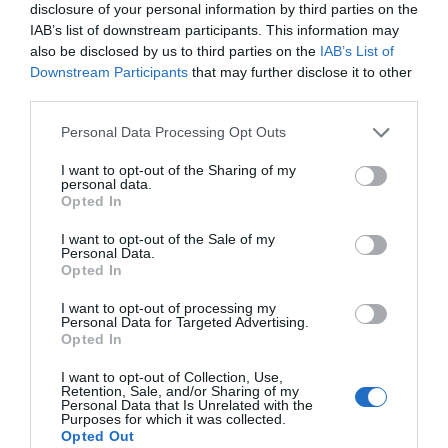
incluso cáncer cuando son ingeridas por humanos y
disclosure of your personal information by third parties on the
puede causar
animales. Además, el A. flavus
IAB’s list of downstream participants. This information may
also be disclosed by us to third parties on the
IAB’s List of
aspergilosis, una infección pulmonar potencialmente
Downstream Participants
that may further disclose it to other
mortal en personas inmunodeprimidas.
third parties.
Sin embargo, este nuevo estudio está cambiando la
Personal Data Processing Opt Outs
percepción del A. flavus, demostrando que incluso los
I want to opt-out of the Sharing of my
organismos considerados perjudiciales pueden contener
personal data.
Opted In
compuestos con potencial terapéutico significativo. Esta
dualidad refleja un principio fundamental en la
I want to opt-out of the Sale of my
Personal Data.
muchas sustancias pueden ser tanto
farmacología:
Opted In
veneno como medicina, dependiendo del contexto, la
I want to opt-out of processing my
dosis y la modificación química.
Personal Data for Targeted Advertising.
Opted In
Los RiPP (péptidos sintetizados por ribosomas y
I want to opt-out of Collection, Use,
modificados post-traduccionalmente) representan una clase
Retention, Sale, and/or Sharing of my
Personal Data that Is Unrelated with the
diversa de productos naturales con amplio potencial
Purposes for which it was collected.
Opted Out
terapéutico. En el caso de las asperigimicinas derivadas