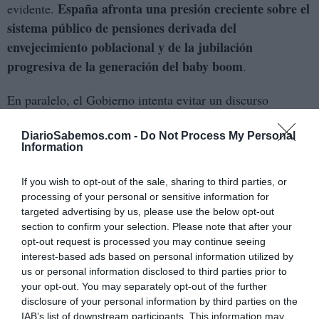
España afronta una presión creciente sobre el
evidente.
sistema público de pensiones derivada del
envejecimiento poblacional y de la jubilación
progresiva de la generación del baby boom
.
En paralelo, el Gobierno intenta evitar un discurso
alarmista sobre la sostenibilidad del sistema y apuesta por
DiarioSabemos.com -
Do Not Process My Personal
reformas graduales que permitan adaptar el mercado
Information
laboral a carreras profesionales más largas y menos
lineales.
If you wish to opt-out of the sale, sharing to third parties, or
processing of your personal or sensitive information for
Los datos manejados por el Ministerio reflejan
targeted advertising by us, please use the below opt-out
Las jubilaciones demoradas
section to confirm your selection. Please note that after your
precisamente esa tendencia.
opt-out request is processed you may continue seeing
han aumentado significativamente en los últimos años
interest-based ads based on personal information utilized by
y las anticipadas se han reducido respecto a ejercicios
us or personal information disclosed to third parties prior to
anteriores
. El Ejecutivo interpreta esta evolución como
your opt-out. You may separately opt-out of the further
disclosure of your personal information by third parties on the
una señal de que los incentivos económicos empiezan a
IAB’s list of downstream participants. This information may