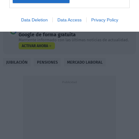
de ser una elección para convertirse en una obligación
encubierta.
Data Deletion
Data Access
Privacy Policy
Añadir
DiarioSabemos
como fuente preferida de
Google de forma gratuita
Mantente informado con las últimas noticias de actualidad.
ACTIVAR AHORA
JUBILACIÓN
PENSIONES
MERCADO LABORAL