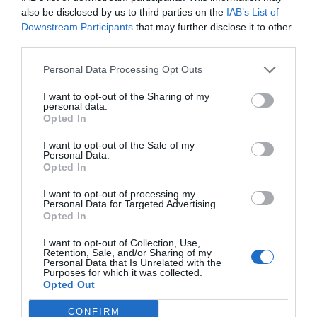
modificar lentamente los comportamientos de salida del
also be disclosed by us to third parties on the
IAB’s List of
mercado laboral.
Downstream Participants
that may further disclose it to other
third parties.
La cuestión de fondo, sin embargo, va mucho más allá
Personal Data Processing Opt Outs
de una reforma técnica.
Lo que empieza a cambiar es la
propia idea social de la jubilación. Durante décadas,
I want to opt-out of the Sharing of my
personal data.
retirarse significaba cerrar completamente una etapa
Opted In
laboral. Ahora emerge un modelo mucho más híbrido,
I want to opt-out of the Sale of my
parte de la población combina pensión, actividad
donde
Personal Data.
Opted In
parcial, trabajo autónomo o colaboraciones
profesionales de manera más flexible.
I want to opt-out of processing my
Personal Data for Targeted Advertising.
Opted In
El desafío será evitar que esa flexibilidad termine
convirtiéndose únicamente en una necesidad económica
I want to opt-out of Collection, Use,
Retention, Sale, and/or Sharing of my
para quienes no pueden permitirse dejar de trabajar.
Personal Data that Is Unrelated with the
Purposes for which it was collected.
Porque una cosa es ampliar opciones y otra muy
Opted Out
distinta normalizar que prolongar la vida laboral deje
CONFIRM