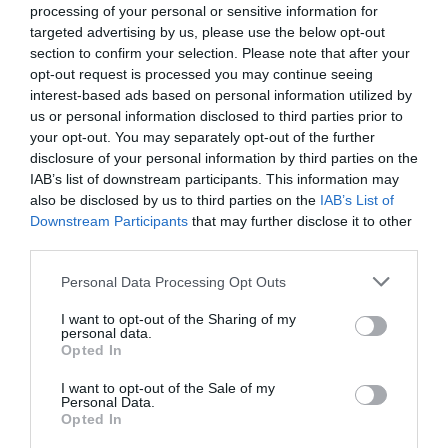
processing of your personal or sensitive information for
relacionados con la sanidad, la dependencia y los cuidados
targeted advertising by us, please use the below opt-out
de larga duración.
section to confirm your selection. Please note that after your
opt-out request is processed you may continue seeing
Además, la institución recuerda que estas previsiones ni
interest-based ads based on personal information utilized by
siquiera incorporan otros posibles factores de presión
us or personal information disclosed to third parties prior to
your opt-out. You may separately opt-out of the further
presupuestaria, como los costes derivados del cambio
disclosure of your personal information by third parties on the
climático o un incremento significativo del gasto en
IAB’s list of downstream participants. This information may
defensa.
also be disclosed by us to third parties on the
IAB’s List of
Downstream Participants
that may further disclose it to other
La AIReF denuncia tres fallos de diseño
third parties.
El informe dedica una parte importante de sus
Personal Data Processing Opt Outs
conclusiones a explicar por qué considera insuficiente la
I want to opt-out of the Sharing of my
actual regla de gasto.
personal data.
Opted In
El primer problema es conceptual. La AIReF sostiene que
I want to opt-out of the Sale of my
la norma ofrece una visión parcial de la sostenibilidad
Personal Data.
Opted In
porque únicamente analiza un componente concreto del