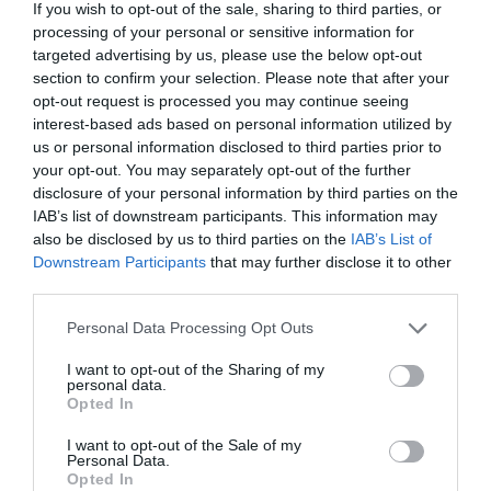
pertenece. Lo que parece claro es que la fractura ha dejado
If you wish to opt-out of the sale, sharing to third parties, or
processing of your personal or sensitive information for
de ser un rumor para convertirse en un desafío real que
targeted advertising by us, please use the below opt-out
marcará la evolución de Vox en los próximos meses.
section to confirm your selection. Please note that after your
opt-out request is processed you may continue seeing
“Mi situación personal es buena, con la tranquilidad de
interest-based ads based on personal information utilized by
saber que he actuado correctamente, de acuerdo con mi
us or personal information disclosed to third parties prior to
your opt-out. You may separately opt-out of the further
conciencia, principios, valores y la legalidad vigente”,
disclosure of your personal information by third parties on the
aseguró ayer el todavía portavoz de Vox en el
IAB’s list of downstream participants. This information may
Ayuntamiento de Madrid durante la rueda de prensa previa
also be disclosed by us to third parties on the
IAB’s List of
Pleno municipal.
al próximo
Ortega Smith se expresó así
Downstream Participants
that may further disclose it to other
third parties.
después de que se hayan conocido los mensajes del grupo
de WhatsApp del Comité Ejecutivo de Vox en los que se
Personal Data Processing Opt Outs
votaba la expulsión de su entonces secretario general.
I want to opt-out of the Sharing of my
personal data.
“Ese órgano es un florero, como dije en su día, es un
Opted In
órgano que ya no delibera, que ya no vota nada (…) No
I want to opt-out of the Sale of my
Personal Data.
existe democracia interna alguna. Mucho portavoz y
Opted In