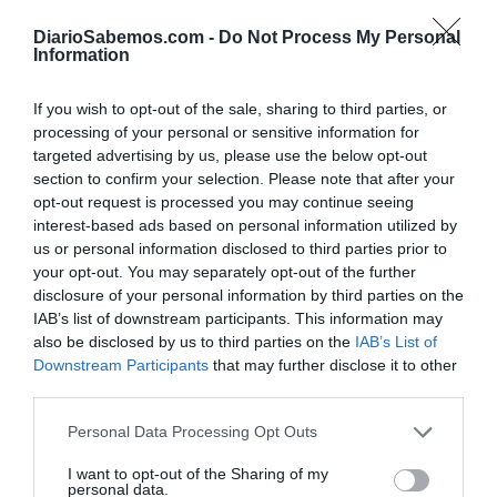
1.100 contratos menores omitidos, pero la mayoría
DiarioSabemos.com -
Do Not Process My Personal
absoluta del PP bloqueó cualquier nuevo
Information
requerimiento.
If you wish to opt-out of the sale, sharing to third parties, or
processing of your personal or sensitive information for
La escandalosa noticia llega el mismo día en que el
targeted advertising by us, please use the below opt-out
Tribunal Superior de Justicia de Galicia ha dictado
section to confirm your selection. Please note that after your
sentencia condenatoria por la construcción del muro de
opt-out request is processed you may continue seeing
seguridad en el chalé de Moaña de los Feijóo. La casa fue
interest-based ads based on personal information utilized by
us or personal information disclosed to third parties prior to
vendida en cuanto aparecieron los primeros rumores y
your opt-out. You may separately opt-out of the further
titulares de prensa sobre el famoso muro, y ahora los
disclosure of your personal information by third parties on the
magistrados del TSJ, pese a que el inmueble tiene nuevo
IAB’s list of downstream participants. This information may
also be disclosed by us to third parties on the
IAB’s List of
dueño, subrayan que ese paredón es ilegal por altura y
Downstream Participants
that may further disclose it to other
ocupación de espacio de cesión y no encuentran “motivo
third parties.
alguno para mantenerlo con base a una hipotética
Personal Data Processing Opt Outs
situación de seguridad” al haberse vendido a otra persona
sin responsabilidades públicas. Si ese chalé fuese
I want to opt-out of the Sharing of my
personal data.