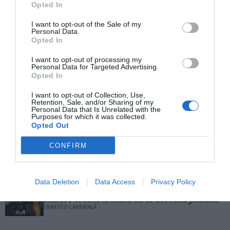
entre Bolaños y González Pons que repartía de forma
Opted In
salomónica la correlación de fuerzas en el Consejo
I want to opt-out of the Sale of my
General del Poder Judicial. En el departamento del
Personal Data.
Opted In
ministro dicen que no hay fracaso porque la situación
actual es mucho mejor que la anterior con cinco años de
I want to opt-out of processing my
Personal Data for Targeted Advertising.
bloqueo, y que, con mucho esfuerzo, se está logrando
Opted In
reequilibrar los nombramientos en la carrera judicial. Los
I want to opt-out of Collection, Use,
datos demuestran lo contrario. La Judicatura está
Retention, Sale, and/or Sharing of my
Personal Data that Is Unrelated with the
dominada por los jueces próximos a los postulados del PP
Purposes for which it was collected.
Opted Out
cuando no de Vox y, a partir de ahora, se puede esperar
dictámenes desfavorables a las iniciativas legislativas del
CONFIRM
gobierno de Pedro Sánchez, tal y como sucedía en el
anterior mandato.
Data Deletion
Data Access
Privacy Policy
Isabel Perelló, la musa de la derecha judicial
ERNESTO CARRATALÁ