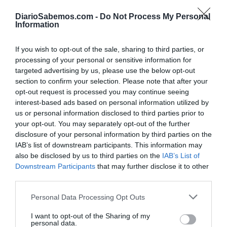
ministra de Defensa, quien recomendó a Isabel Perelló
para el cargo. La presidenta del GCPJ y del Supremo está
DiarioSabemos.com -
Do Not Process My Personal
Information
afiliada a Juezas y Jueces para la Democracia. La
asociación, en su reciente congreso, ha criticado a su
If you wish to opt-out of the sale, sharing to third parties, or
compañera y el malestar es evidente. La mayoría de los
processing of your personal or sensitive information for
nombramientos en las instancias territoriales han caído del
targeted advertising by us, please use the below opt-out
section to confirm your selection. Please note that after your
lado de los jueces conservadores. Perelló, mientras tanto,
opt-out request is processed you may continue seeing
no se cansa de efectuar manifestaciones exigiendo la
interest-based ads based on personal information utilized by
negociación de la ley Bolaños de acceso a la carrera
us or personal information disclosed to third parties prior to
your opt-out. You may separately opt-out of the further
judicial que rechaza tajantemente siguiendo los criterios
disclosure of your personal information by third parties on the
de las asociaciones conservadoras, en especial la
IAB’s list of downstream participants. This information may
todopoderosa APM.
also be disclosed by us to third parties on the
IAB’s List of
Downstream Participants
that may further disclose it to other
Pero el problema no está ni en el transfuguismo de
third parties.
Preciado ni en el posicionamiento de la Perelló. Desde
Personal Data Processing Opt Outs
aquí se ha advertido, en multitud de ocasiones, la
I want to opt-out of the Sharing of my
fragilidad del acuerdo alcanzado hace algo más de un año
personal data.