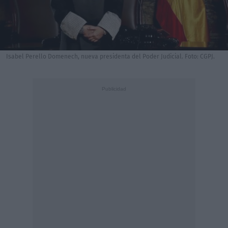
Isabel Perello Domenech, nueva presidenta del Poder Judicial. Foto: CGPJ.