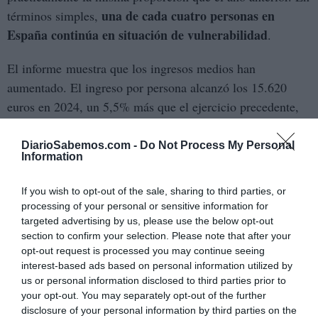
una de cada cuatro personas en
términos simples,
España continúa en situación de vulnerabilidad
.
El informe muestra que los ingresos medios han
aumentado. El ingreso por persona alcanzó los 15.620
euros en 2024, un 5,5% más que el ejercicio precedente,
una cifra, por cierto, inferior al salario mínimo. Sin
embargo, la mejora nominal convive con una sensación
DiarioSabemos.com -
Do Not Process My Personal
Information
extendida de fragilidad material. El crecimiento de la renta
no siempre se traduce en bienestar efectivo. El poder
If you wish to opt-out of the sale, sharing to third parties, or
adquisitivo, debilitado por años de inflación acumulada,
processing of your personal or sensitive information for
convierte el avance estadístico en alivio parcial.
targeted advertising by us, please use the below opt-out
section to confirm your selection. Please note that after your
opt-out request is processed you may continue seeing
Las cifras lo confirman: un 8,5% declara dificultades para
interest-based ads based on personal information utilized by
llegar a fin de mes; un 36,4% no puede afrontar gastos
us or personal information disclosed to third parties prior to
imprevistos; un 32,2% no dispone de recursos para
your opt-out. You may separately opt-out of the further
permitirse unos días de descanso fuera del hogar. Son
disclosure of your personal information by third parties on the