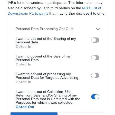
IAB’s list of downstream participants. This information may
insuficiencia de ingresos
indicadores que revelan no solo
,
also be disclosed by us to third parties on the
IAB’s List of
sino también ausencia de colchones financieros. La
Downstream Participants
that may further disclose it to other
pobreza en España no es únicamente carencia absoluta; es
third parties.
precariedad latente, exposición constante al riesgo.
Personal Data Processing Opt Outs
Pobreza infantil
I want to opt-out of the Sharing of my
personal data.
Si el estancamiento preocupa, la situación de la infancia
Opted In
33,9% de los menores de 16 años
alarma. El
vive en
I want to opt-out of the Sale of my
riesgo de pobreza o exclusión social. Aunque la cifra
Personal Data.
Opted In
desciende ligeramente respecto al año anterior, el
uno de cada
significado estructural permanece intacto:
I want to opt-out of processing my
Personal Data for Targeted Advertising.
tres niños y niñas crece en condiciones de
Opted In
vulnerabilidad
.
I want to opt-out of Collection, Use,
Retention, Sale, and/or Sharing of my
La pobreza infantil no es solo una cuestión coyuntural, es
Personal Data that Is Unrelated with the
Purposes for which it was collected.
un multiplicador intergeneracional de desigualdad. Limita
Opted Out
el acceso a oportunidades educativas, condiciona la salud