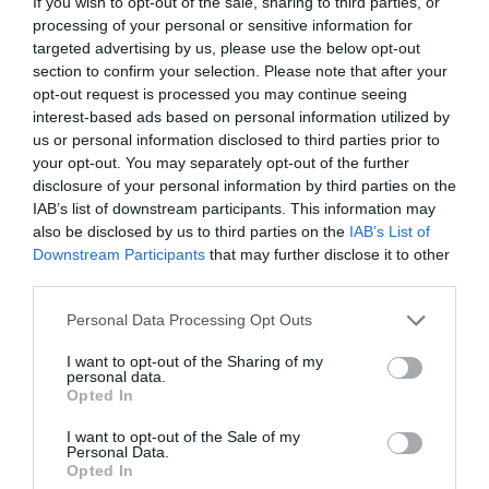
If you wish to opt-out of the sale, sharing to third parties, or
Justo después de que el Fondo Monetario Internacional hiciera
públicas sus predicciones de crecimiento, en las que España era la
processing of your personal or sensitive information for
única economía avanzada menos afectada por los aranceles de Donald
targeted advertising by us, please use the below opt-out
Trump, los aparatos de propaganda sanchista y monclovita se lanzaron
a tirar fuegos artificiales con la única intención de defender...
section to confirm your selection. Please note that after your
España, a la cola de las indemnizaciones
opt-out request is processed you may continue seeing
por despido improcedente
interest-based ads based on personal information utilized by
ERNESTO CARRATALÁ
01/05/2025
us or personal information disclosed to third parties prior to
El Comité Europeo de Derechos Sociales insiste.
your opt-out. You may separately opt-out of the further
España incumple la Carta Social Europea en lo que se
refiere a la cuantía de las indemnizaciones por
disclosure of your personal information by third parties on the
despido improcedente. Es el segundo aviso de la
IAB’s list of downstream participants. This information may
institución que se pronunció el año pasado a
also be disclosed by us to third parties on the
IAB’s List of
requerimiento de UGT y ahora lo vuelve a hacer,...
Downstream Participants
that may further disclose it to other
third parties.
Personal Data Processing Opt Outs
I want to opt-out of the Sharing of my
personal data.
Opted In
I want to opt-out of the Sale of my
Personal Data.
Opted In