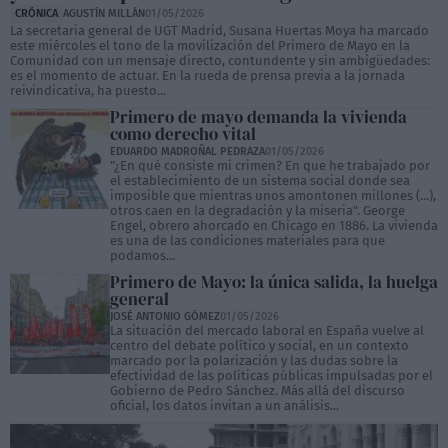
CRÓNICA
AGUSTÍN MILLÁN
01/05/2026
La secretaria general de UGT Madrid, Susana Huertas Moya ha marcado
este miércoles el tono de la movilización del Primero de Mayo en la
Comunidad con un mensaje directo, contundente y sin ambigüedades:
es el momento de actuar. En la rueda de prensa previa a la jornada
reivindicativa, ha puesto...
Primero de mayo demanda la vivienda
como derecho vital
EDUARDO MADROÑAL PEDRAZA
01/05/2026
"¿En qué consiste mi crimen? En que he trabajado por
el establecimiento de un sistema social donde sea
imposible que mientras unos amontonen millones (...),
otros caen en la degradación y la miseria". George
Engel, obrero ahorcado en Chicago en 1886. La vivienda
es una de las condiciones materiales para que
podamos...
Primero de Mayo: la única salida, la huelga
general
JOSÉ ANTONIO GÓMEZ
01/05/2026
La situación del mercado laboral en España vuelve al
centro del debate político y social, en un contexto
marcado por la polarización y las dudas sobre la
efectividad de las políticas públicas impulsadas por el
Gobierno de Pedro Sánchez. Más allá del discurso
oficial, los datos invitan a un análisis...