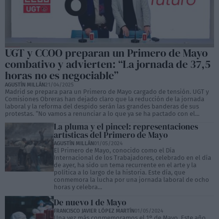
UGT y CCOO preparan un Primero de Mayo
combativo y advierten: “La jornada de 37,5
horas no es negociable”
AGUSTÍN MILLÁN
21/04/2025
Madrid se prepara para un Primero de Mayo cargado de tensión. UGT y
Comisiones Obreras han dejado claro que la reducción de la jornada
laboral y la reforma del despido serán las grandes banderas de sus
protestas. “No vamos a renunciar a lo que ya se ha pactado con el...
La pluma y el pincel: representaciones
artísticas del Primero de Mayo
AGUSTÍN MILLÁN
01/05/2024
El Primero de Mayo, conocido como el Día
Internacional de los Trabajadores, celebrado en el día
de ayer, ha sido un tema recurrente en el arte y la
política a lo largo de la historia. Este día, que
conmemora la lucha por una jornada laboral de ocho
horas y celebra...
De nuevo 1 de Mayo
FRANCISCO JAVIER LÓPEZ MARTÍN
01/05/2024
Una vez más conmemoramos el 1º de Mayo. Este año