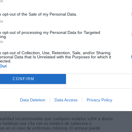
In
o opt-out of the Sale of my Personal Data.
In
to opt-out of processing my Personal Data for Targeted
ing.
In
o opt-out of Collection, Use, Retention, Sale, and/or Sharing
ersonal Data that Is Unrelated with the Purposes for which it
lected.
Out
pa directamente a los
CONFIRM
sar la atención primaria
 tres millones de citas
Data Deletion
Data Access
Privacy Policy
realidad incuestionable que cualquier andaluz sufre a diario
co habitual una cita con su médico de cabecera o
s en el caso de enfermos crónicos. El retraso puede