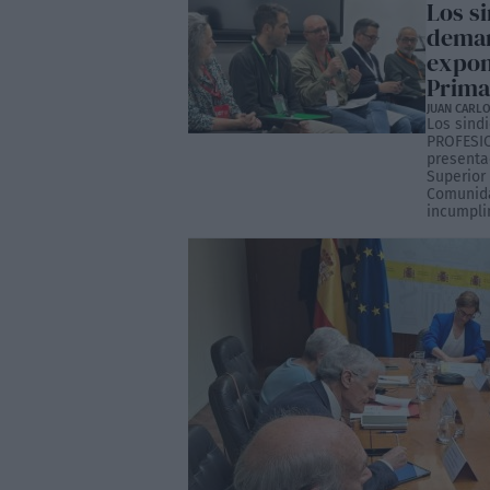
Los si
deman
expon
Prima
JUAN CARLO
Los sind
PROFESIO
presenta
Superior 
Comunida
incumpli