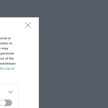
sonal or
ection to
ou may
 personal
out of the
 downstream
B’s List of