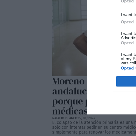
Opted 
I want t
Opted 
I want 
Advertis
Opted 
I want t
of my P
was col
Opted 
Moreno Bonilla cul
andaluces de colap
porque pierden casi
médicas al año
NATALIO BLANCO
25/01/2024
El colapso de la atención primaria es una 
solo con intentar pedir en su centro médi
simplemente para renovar los medicamento