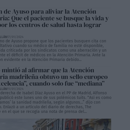
n de Ayuso para aliviar la Atención
ia: Que el paciente se busque la vida y
or los centros de salud hasta lograr
ILLÁN
17/01/2024
rno de Ayuso propone que los pacientes busquen cita con
ultativo cuando su médico de familia no esté disponible,
da criticada por los sindicatos como una aberración y un
te el déficit de médicos en la Atención Primaria. Ante la
n evidente en la Atención Primaria debido...
 mintió al afirmar que la Atención
ria madrileña obtuvo un sello europeo
xcelencia”, cuando solo fue “mediana”
ILLÁN
11/01/2024
derecha de Isabel Díaz Ayuso en el PP de Madrid, Alfonso
 publicó este lunes uno de sus polémicos tuits. “Así es como
gamos’ la sanidad madrileña, según algunos…” dijo con
 Enlazó a un artículo del diario de derechas, The
 en el que se recogía una nota de prensa del...