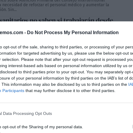
co sobre Atención Primaria del Consejo Interterritorial
la necesidad de reforzar el personal médico y aumentar la
ón. Sin...
 sanitarios no saben si trabajarán desde
ueves, ni dónde ni tampoco si solo un
 cuatro a lo sumo, pese a que Moreno
bemos.com -
Do Not Process My Personal Information
la les prometió más de seis
to opt-out of the sale, sharing to third parties, or processing of your per
LANCO
31/01/2024
oes de la pandemia’, aplaudidos de forma unánime por la
formation for targeted advertising by us, please use the below opt-out s
a, la clase política en general y especialmente por el
r selection. Please note that after your opt-out request is processed y
 andaluz de Juan Manuel Moreno Bonilla por su labor
los momentos más críticos del covid, actualmente son un
eing interest-based ads based on personal information utilized by us or
os héroes desde que vienen exigiendo la misma...
disclosed to third parties prior to your opt-out. You may separately opt-
losure of your personal information by third parties on the IAB’s list of
. This information may also be disclosed by us to third parties on the
IA
Participants
that may further disclose it to other third parties.
l Data Processing Opt Outs
o opt-out of the Sharing of my personal data.