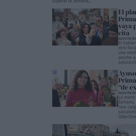
superar la semana...
El pla
Primar
vaya p
cita
AGUSTÍN M
El Gobie
otro fac
una medi
parche an
saturació
Ayuso
Prima
“de e
AGUSTÍN M
La mano 
Serrano,
‘nos car
sarcasmo.
Objective