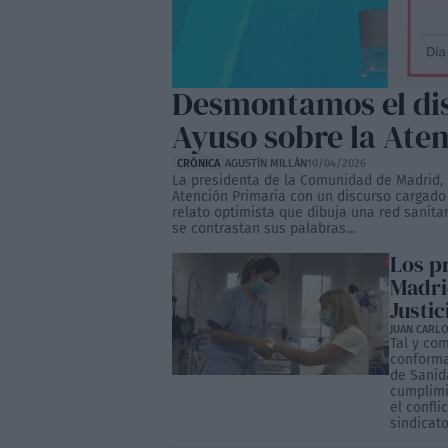
Desmontamos el dis
Ayuso sobre la Ate
CRÓNICA
AGUSTÍN MILLÁN
10/04/2026
La presidenta de la Comunidad de Madrid, Is
Atención Primaria con un discurso cargado 
relato optimista que dibuja una red sanita
se contrastan sus palabras...
Los p
Madri
Justic
JUAN CARLO
Tal y co
conforma
de Sanid
cumplimi
el confl
sindicato