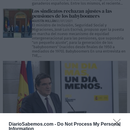
ganaderos españoles. Entre los mismos, el reciente...
Los sindicatos rechazan ajustes a las
pensiones de los babyboomers
AGUSTÍN MILLÁN
02/07/2021
El ministro de Inclusión, Seguridad Social y
Migraciones, José Luis Escrivá, propuso ayer la puesta
en marcha del nuevo mecanismo de equidad
intergeneracional para las pensiones, que supondría
"un pequeño ajuste”, para la generación de los
“babyboomers" (nacidos desde finales de 1950 a
mediados de 1970). Babyboomers En una entrevista en
TVE,...
DiarioSabemos.com -
Do Not Process My Personal
Information