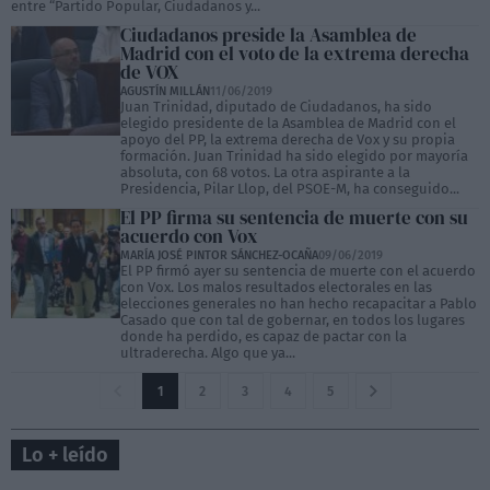
entre “Partido Popular, Ciudadanos y...
Ciudadanos preside la Asamblea de
Madrid con el voto de la extrema derecha
de VOX
AGUSTÍN MILLÁN
11/06/2019
Juan Trinidad, diputado de Ciudadanos, ha sido
elegido presidente de la Asamblea de Madrid con el
apoyo del PP, la extrema derecha de Vox y su propia
formación. Juan Trinidad ha sido elegido por mayoría
absoluta, con 68 votos. La otra aspirante a la
Presidencia, Pilar Llop, del PSOE-M, ha conseguido...
El PP firma su sentencia de muerte con su
acuerdo con Vox
MARÍA JOSÉ PINTOR SÁNCHEZ-OCAÑA
09/06/2019
El PP firmó ayer su sentencia de muerte con el acuerdo
con Vox. Los malos resultados electorales en las
elecciones generales no han hecho recapacitar a Pablo
Casado que con tal de gobernar, en todos los lugares
donde ha perdido, es capaz de pactar con la
ultraderecha. Algo que ya...
1
2
3
4
5
Lo + leído