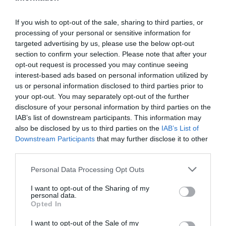
El Gobierno cierra acuerdo con los
autónomos, pero no con los ERTE
If you wish to opt-out of the sale, sharing to third parties, or
AGUSTÍN MILLÁN
26/06/2020
processing of your personal or sensitive information for
El Gobierno cierra un acuerdo con las ...
targeted advertising by us, please use the below opt-out
Pánico en el PP ante el respaldo de
section to confirm your selection. Please note that after your
Ciudadanos a los Presupuestos que
permitiría al Gobierno llegar al final de la
opt-out request is processed you may continue seeing
legislatura
interest-based ads based on personal information utilized by
MARÍA JOSÉ PINTOR SÁNCHEZ-OCAÑA
15/06/2020
us or personal information disclosed to third parties prior to
Tras el respaldo de Ciudadanos al Gobierno en la
your opt-out. You may separately opt-out of the further
desescalada y el estado de alarma, además de su claro
cambio de mensaje y tono de agresividad contra el
disclosure of your personal information by third parties on the
ejecutivo, Pedro Sánchez no descarta un futuro
IAB’s list of downstream participants. This information may
acuerdo con Cs para los Presupuestos Generales del
also be disclosed by us to third parties on the
IAB’s List of
Estado. Fuentes de Génova confirman a Diario Sabemos
que esa posibilidad existe, pero...
Downstream Participants
that may further disclose it to other
third parties.
Personal Data Processing Opt Outs
I want to opt-out of the Sharing of my
personal data.
Opted In
I want to opt-out of the Sale of my