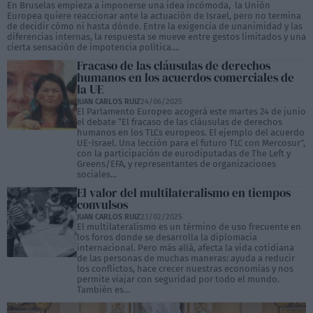
En Bruselas empieza a imponerse una idea incómoda, la Unión
Europea quiere reaccionar ante la actuación de Israel, pero no termina
de decidir cómo ni hasta dónde. Entre la exigencia de unanimidad y las
diferencias internas, la respuesta se mueve entre gestos limitados y una
cierta sensación de impotencia política....
Fracaso de las cláusulas de derechos
humanos en los acuerdos comerciales de
la UE
JUAN CARLOS RUIZ
24/06/2025
El Parlamento Europeo acogerá este martes 24 de junio
el debate “El fracaso de las cláusulas de derechos
humanos en los TLCs europeos. El ejemplo del acuerdo
UE-Israel. Una lección para el futuro TLC con Mercosur”,
con la participación de eurodiputadas de The Left y
Greens/EFA, y representantes de organizaciones
sociales...
El valor del multilateralismo en tiempos
convulsos
JUAN CARLOS RUIZ
23/02/2025
El multilateralismo es un término de uso frecuente en
los foros donde se desarrolla la diplomacia
internacional. Pero más allá, afecta la vida cotidiana
de las personas de muchas maneras: ayuda a reducir
los conflictos, hace crecer nuestras economías y nos
permite viajar con seguridad por todo el mundo.
También es...