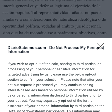
interés general cuya defensa legitima el ejercicio de la
acción popular. Tal representatividad, añade, no puede
anudarse a consideraciones de naturaleza ideológica o de
oportunidad política, vedadas al ámbito jurisdiccional,
sino que ha de reconducirse a parámetros objetivos, entre
los que destaca de manera singular la presencia en las
Cortes Generales, en tanto expresión de la legitimación
DiarioSabemos.com -
Do Not Process My Personal
Information
democrática derivada del sufragio ciudadano.
“Desde esta óptica, el Partido Popular presenta una más
If you wish to opt-out of the sale, sharing to third parties, or
processing of your personal or sensitive information for
relevante implantación institucional, que evidencia una
targeted advertising by us, please use the below opt-out
mayor capacidad de proyección del interés general en el
section to confirm your selection. Please note that after your
marco del proceso penal, lo que refuerza la idoneidad de
opt-out request is processed you may continue seeing
interest-based ads based on personal information utilized by
su designación como titular de la representación y
us or personal information disclosed to third parties prior to
dirección letrada conjunta de las acusaciones populares”,
your opt-out. You may separately opt-out of the further
concluye.
disclosure of your personal information by third parties on the
IAB’s list of downstream participants. This information may