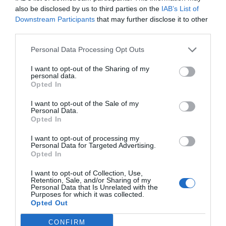
En definitiva, abunda el instructor, la concurrencia de una
also be disclosed by us to third parties on the
IAB’s List of
Downstream Participants
that may further disclose it to other
personación formalmente completa en primer lugar, unida
third parties.
a la mayor representatividad institucional objetivable de
una de las entidades personadas, conducen a considerar
Personal Data Processing Opt Outs
ajustado a derecho atribuir al Partido Popular la
I want to opt-out of the Sharing of my
personal data.
representación y defensa de las acusaciones populares
Opted In
agrupadas, “por ser la solución que mejor se acomoda a
los principios de ordenación procesal y a la finalidad
I want to opt-out of the Sale of my
Personal Data.
propia de la institución de la acusación popular”.
Opted In
I want to opt-out of processing my
El auto confiere un plazo de dos días a la representación
Personal Data for Targeted Advertising.
Opted In
procesal designada para que manifieste si ratifica los
escritos presentados hasta la fecha por las distintas
I want to opt-out of Collection, Use,
Retention, Sale, and/or Sharing of my
acusaciones populares, que se encuentran pendientes de
Personal Data that Is Unrelated with the
Purposes for which it was collected.
resolución y, en su caso, que proceda a su armonización,
Opted Out
de forma que se unifiquen y concreten a fin de dotarlas de
coherencia y evitar duplicidades o contradicciones.
CONFIRM