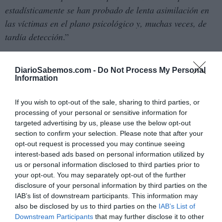
estadísticamente se han probado de lenta asimilación en
las víctimas en el plano psicológico y, muchas veces, de
tardía detección
.”
Unos márgenes que no satisfacen nada a las víctimas, que
DiarioSabemos.com -
Do Not Process My Personal
siempre han reclamado que no prescriban estos delitos,
Information
la víctima bloquea el recuerdo a
porque a menudo
través del trauma, y ​​no se ve preparada para
If you wish to opt-out of the sale, sharing to third parties, or
denunciar hasta muchos años después
.
processing of your personal or sensitive information for
targeted advertising by us, please use the below opt-out
section to confirm your selection. Please note that after your
Un argumento avalado por psiquiatras
opt-out request is processed you may continue seeing
En 2016, Miguel Ángel Hurtado, víctima de agresiones
interest-based ads based on personal information utilized by
sexuales cuando era adolescente, y
Vicki Bernadet
,
us or personal information disclosed to third parties prior to
your opt-out. You may separately opt-out of the further
también víctima y presidenta de la fundación que lleva su
disclosure of your personal information by third parties on the
nombre y que defiende los derechos de los niños víctimas
IAB’s list of downstream participants. This information may
de agresiones sexuales, acudieron al Congreso de los
also be disclosed by us to third parties on the
IAB’s List of
Downstream Participants
that may further disclose it to other
Diputados a entregar más de 300.000 firmas para pedir la