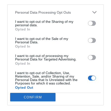
third parties.
no prescripción de los delitos de pederastia. Pero no
salieron adelante.
Personal Data Processing Opt Outs
I want to opt-out of the Sharing of my
La Fundación ha trabajado desde sus inicios para que las
personal data.
diferentes administraciones públicas, tanto a nivel
Opted In
autonómico, local como estatal, se responsabilicen para
I want to opt-out of the Sale of my
Personal Data.
llevar a cabo políticas sociales en apoyo a las víctimas de
Opted In
abuso sexual infantil y se comprometan en la prevención
I want to opt-out of processing my
de este maltrato que afecta a un 20% de la población. “Las
Personal Data for Targeted Advertising.
dificultades de los inicios se han ido superando de forma
Opted In
que ahora podemos decir que, con una mayor
I want to opt-out of Collection, Use,
preocupación y sensibilización, se han transformado en
Retention, Sale, and/or Sharing of my
Personal Data that Is Unrelated with the
acciones concretas”, señalan.
Purposes for which it was collected.
Opted Out
Tienen esperanza
CONFIRM
Siete años después, “tienen esperanza”. Admiten que
“nunca se había estado tan cerca de su demanda”. Y