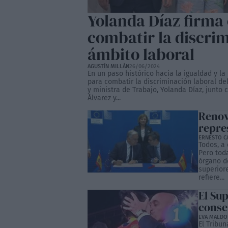
Yolanda Díaz firma 
combatir la discri
ámbito laboral
AGUSTÍN MILLÁN
26/06/2024
En un paso histórico hacia la igualdad y la
para combatir la discriminación laboral de
y ministra de Trabajo, Yolanda Díaz, junt
Álvarez y...
Renov
repre
ERNESTO C
Todos, a
Pero tod
órgano de
superior
refiere...
El Su
conse
EVA MALD
El Tribu