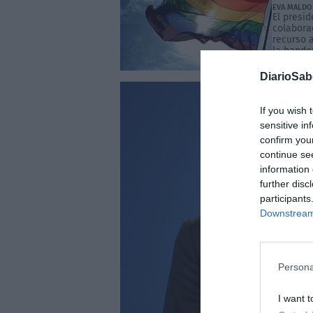
EVA MALD
El presid
colaborac
recurso a
la bande
cautelarí
DiarioSa
If you wish 
sensitive in
confirm you
continue se
information 
further disc
participants
Downstream 
Persona
I want t