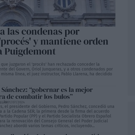
a las condenas por
'procés' y mantiene orden
ra Puigdemont
 que juzgaron el 'procés' han rechazado conceder la
nte del Govern, Oriol Junqueras, y a otros condenados por
 misma línea, el juez instructor, Pablo Llarena, ha decidido
 Sánchez: “gobernar es la mejor
a de combatir los bulos”
ILLÁN
01/07/2024
es, el presidente del Gobierno, Pedro Sánchez, concedió una
ta a la Cadena SER, la primera desde la firma del acuerdo
Partido Popular (PP) y el Partido Socialista Obrero Español
ara la renovación del Consejo General del Poder Judicial
ánchez abordó varios temas críticos, incluyendo...