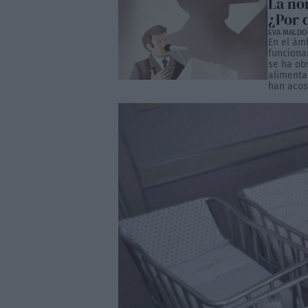
La nor
¿Por 
EVA MALD
En el ámb
funciona
se ha ob
alimenta
han acos