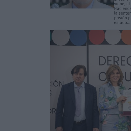
viene, e
Hacienda
la sente
prisión 
estado...