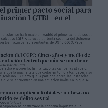
el primer pacto social para
minación LGTBI+ en el
 inclusión, se ha firmado en Madrid el primer acuerdo social
l colectivo LGTBI+. La vicepresidenta segunda del Gobierno
o con los máximos representantes de UGT y CCOO, Pepe
ación del CGPJ: Cinco años y medio de
sentación teatral que aún se mantiene
ARRATALÁ
25/06/2024
 derecha e izquierda, han lanzado las campanas al vuelo.
avía queda mucha tela que cortar en torno a los jueces y su
 gobierno. Es cierto que, a partir de ahora, las instancias
es que se encuentran en una situación límite en lo que se
premo complica a Rubiales: un beso no
ntido es delito sexual
ONADO
25/06/2024
nal Supremo ha confirmado la condena impuesta a un