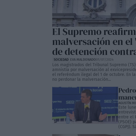
El Supremo reafirm
malversación en el 
de detención cont
SOCIEDAD
EVA MALDONADO
01/07/2024
Los magistrados del Tribunal Supremo (TS)
amnistía por malversación al exvicepreside
el referéndum ilegal del 1 de octubre. En la
no perdonar la malversación...
Pedro
maner
AGUSTÍN M
Este lun
entrevis
entre el 
(PSOE) p
(CGPJ). S