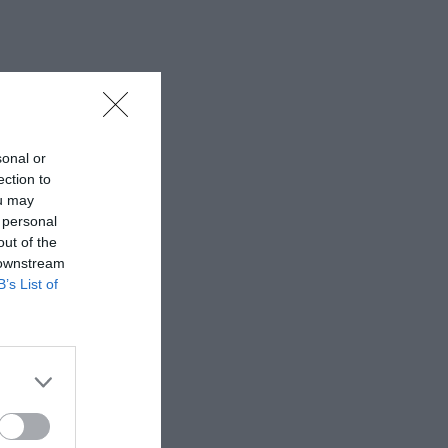
sonal or
ection to
ou may
 personal
out of the
 downstream
B’s List of