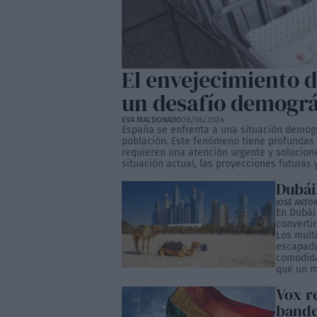
El envejecimiento d
un desafío demográ
EVA MALDONADO
28/06/2024
España se enfrenta a una situación demogr
población. Este fenómeno tiene profundas 
requieren una atención urgente y solucione
situación actual, las proyecciones futuras y
Dubái
JOSÉ ANTO
En Dubái
convertir
Los mult
escapada
comodida
que un m
Vox re
bande