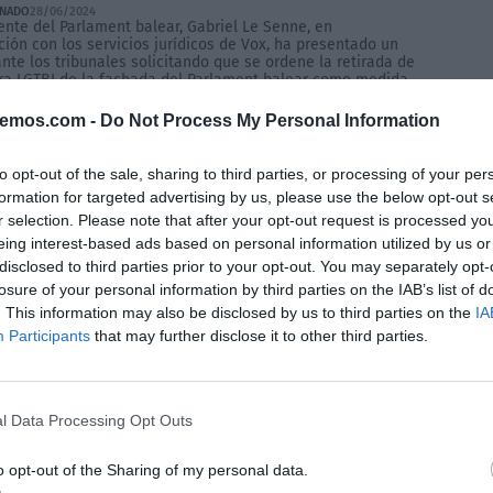
ONADO
28/06/2024
ente del Parlament balear, Gabriel Le Senne, en
ión con los servicios jurídicos de Vox, ha presentado un
nte los tribunales solicitando que se ordene la retirada de
ra LGTBI de la fachada del Parlament balear como medida
sima. Este acto de protesta se produjo el viernes...
bemos.com -
Do Not Process My Personal Information
to opt-out of the sale, sharing to third parties, or processing of your per
formation for targeted advertising by us, please use the below opt-out s
r selection. Please note that after your opt-out request is processed y
eing interest-based ads based on personal information utilized by us or
disclosed to third parties prior to your opt-out. You may separately opt-
losure of your personal information by third parties on the IAB’s list of
. This information may also be disclosed by us to third parties on the
IA
Participants
that may further disclose it to other third parties.
l Data Processing Opt Outs
o opt-out of the Sharing of my personal data.