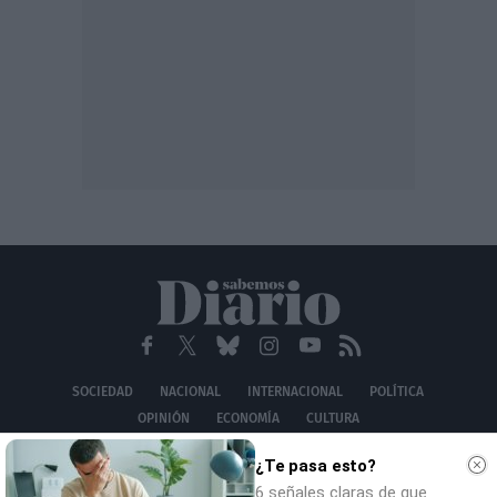
SOCIEDAD
NACIONAL
INTERNACIONAL
POLÍTICA
OPINIÓN
ECONOMÍA
CULTURA
EQUIPO
AVISO LEGAL
POLÍTICA DE PRIVACIDAD
POLÍTICA DE COOKIES
¿Te pasa esto?
CONTACTO
6 señales claras de que