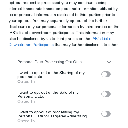
dos mujeres: Consuelo Hernández y Lita Cabellut.Pero
opt-out request is processed you may continue seeing
interest-based ads based on personal information utilized by
para conocer de verdad a las mujeres más destacadas del
us or personal information disclosed to third parties prior to
arte en la historia Diario Sabemos recomienda visitar el
your opt-out. You may separately opt-out of the further
blog de Concha Mayordomo,
disclosure of your personal information by third parties on the
http://conchamayordomo.com/mujeres-en-el-arte/
, donde
IAB’s list of downstream participants. This information may
also be disclosed by us to third parties on the
IAB’s List of
podremos conocer el legado importante que han aportado
Downstream Participants
that may further disclose it to other
a la creación y a la Bellas Artes mujeres -a veces
third parties.
demasiado anónimas para el gran público- como Aleah
Personal Data Processing Opt Outs
Chapin, Alexia Miranda, Helena Almeida, Joaquín
Zamora o María Izquierdo.
I want to opt-out of the Sharing of my
personal data.
Foto Yolanda Lalonso
Opted In
I want to opt-out of the Sale of my
Añadir
DiarioSabemos
como fuente preferida de
Personal Data.
Google de forma gratuita
Opted In
Mantente informado con las últimas noticias de actualidad.
ACTIVAR AHORA
I want to opt-out of processing my
Personal Data for Targeted Advertising.
Opted In
ARTE