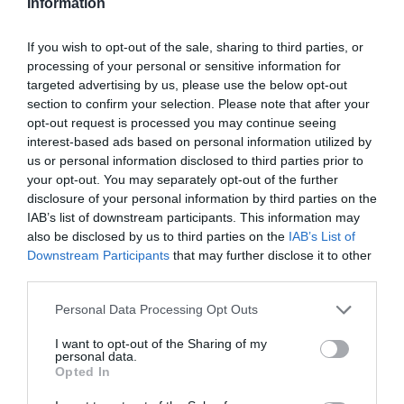
Information
Un funcionario de inmigración me dijo que, si firmaba un
documento de deportación voluntaria, no tendría que pasar
If you wish to opt-out of the sale, sharing to third parties, or
por la cárcel. Me negué. Les dije que había sido
processing of your personal or sensitive information for
secuestrada en aguas internacionales en un acto de
targeted advertising by us, please use the below opt-out
section to confirm your selection. Please note that after your
piratería y que no firmaría ningún documento. Exigí
opt-out request is processed you may continue seeing
hablar con nuestros abogados y con la Cónsul.
interest-based ads based on personal information utilized by
us or personal information disclosed to third parties prior to
—¿Qué respondieron?
your opt-out. You may separately opt-out of the further
Me preguntaron por qué había venido a Israel. Les
disclosure of your personal information by third parties on the
IAB’s list of downstream participants. This information may
respondí:
“Yo no he venido a Israel, me habéis
also be disclosed by us to third parties on the
IAB’s List of
secuestrado. Navegaba a Gaza.”
Se reían y decían:
Downstream Participants
that may further disclose it to other
“Bienvenidos a Israel.”
third parties.
Personal Data Processing Opt Outs
Después tuve una breve vista con otra funcionaria, esta vez
acompañada de una abogada de Adalah. Insistieron en que
I want to opt-out of the Sharing of my
personal data.
firmase, que así regresaría antes a casa. Me mantuve firme
Opted In
y, a sus preguntas sobre si había estado antes en Israel,