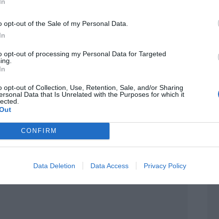
In
stitucional del caso.
o opt-out of the Sale of my Personal Data.
In
to opt-out of processing my Personal Data for Targeted
ing.
In
o opt-out of Collection, Use, Retention, Sale, and/or Sharing
ersonal Data that Is Unrelated with the Purposes for which it
lected.
Out
CONFIRM
Data Deletion
Data Access
Privacy Policy