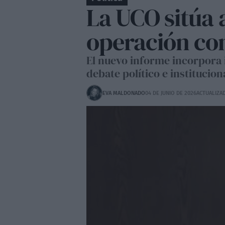
La UCO sitúa a
operación con
El nuevo informe incorpora i
debate político e institucio
EVA MALDONADO
04 DE JUNIO DE 2026
ACTUALIZAD