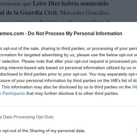
Leire Díez habría mantenido
 sostienen que
al de la Guardia Civil
, Mercedes González,
ciones internas dirigidas contra miembros de
L
bemos.com -
Do Not Process My Personal Information
 reside únicamente en las personas
to opt-out of the sale, sharing to third parties, or processing of your per
senta.
Si las conclusiones preliminares de los
formation for targeted advertising by us, please use the below opt-out s
r selection. Please note that after your opt-out request is processed y
do respaldo judicial, estaríamos ante un
eing interest-based ads based on personal information utilized by us or
as llamadas precisamente a garantizar la
disclosed to third parties prior to your opt-out. You may separately opt-
losure of your personal information by third parties on the IAB’s list of
nes.
. This information may also be disclosed by us to third parties on the
IA
Participants
that may further disclose it to other third parties.
entre ambas mujeres anterior incluso al
e de la Guardia Civil y señala la existencia de
 agentes consideran que esas conversaciones
l Data Processing Opt Outs
ulsar actuaciones administrativas contra la
o opt-out of the Sharing of my personal data.
ircunstancia que, de confirmarse, elevaría