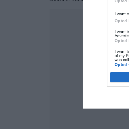
Opted 
I want t
Opted 
I want 
Advertis
Opted 
I want t
of my P
was col
Opted 