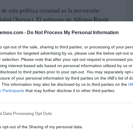
e esta política criminal es la perversión
Salud (Sergas). El gobierno de Alfonso Rueda
d en un negocio de cifras y balances
bemos.com -
Do Not Process My Personal Information
amente repugnante que se utilicen los llamados
ara presionar y comprar voluntades médicas.
to opt-out of the sale, sharing to third parties, or processing of your per
formation for targeted advertising by us, please use the below opt-out s
 sanitarios incentivos económicos vinculados a
r selection. Please note that after your opt-out request is processed y
co y al recorte de las incapacidades temporales.
eing interest-based ads based on personal information utilized by us or
disclosed to third parties prior to your opt-out. You may separately opt-
e, esto significa que el PP premia con pluses
losure of your personal information by third parties on the IAB’s list of
. This information may also be disclosed by us to third parties on the
IA
altas médicas prematuras o que deniegan bajas
Participants
that may further disclose it to other third parties.
criterios estrictamente económicos por encima
 facultativos a actuar como contables de la
s de la vida de sus pacientes. Con esta medida,
l Data Processing Opt Outs
as mutuas privadas en una cacería despiadada
o opt-out of the Sharing of my personal data.