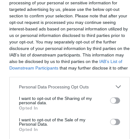
processing of your personal or sensitive information for
que se puedan cuestionar determinados fallos judiciales, al
targeted advertising by us, please use the below opt-out
tiempo que ha remarcado que mantiene "confianza plena
section to confirm your selection. Please note that after your
opt-out request is processed you may continue seeing
en la Justicia", tratando de conjugar la defensa del Poder
interest-based ads based on personal information utilized by
Judicial con el derecho del Gobierno a expresar sus
us or personal information disclosed to third parties prior to
críticas.
your opt-out. You may separately opt-out of the further
disclosure of your personal information by third parties on the
El Estado de derecho permite recurrir las decisiones con
IAB’s list of downstream participants. This information may
also be disclosed by us to third parties on the
IAB’s List of
las que no se está de acuerdo. Por eso el Ejecutivo insiste
Downstream Participants
that may further disclose it to other
en que su postura busca defender la inocencia de los
third parties.
implicados frente a lo que consideran una "operación
Personal Data Processing Opt Outs
política y mediática de la derecha".
I want to opt-out of the Sharing of my
El ex-juez Baltasar Garzón afirma que ve insinuaciones de
personal data.
Opted In
procedencia extraña o ilegal. La UCO investiga bien o
mal, pero el juez es que forma el auto y analiza las
I want to opt-out of the Sale of my
Personal Data.
pruebas para ver su fortaleza, debilidad o nulidad e
Opted In
ilegalidad. Y aunque comparte las críticas del CGPJ hacia