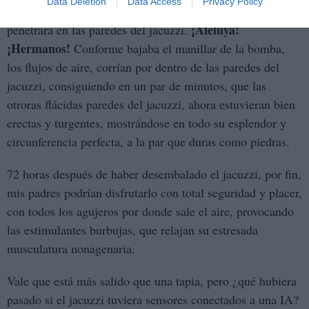
Data Deletion
Data Access
Privacy Policy
encajaba perfectamente, y dejaba que el aire de la bomba
¡Aleluya!
penetrara en las paredes del jacuzzi.
¡Hermanos!
Conforme bajaba el manillar de la bomba,
los flujos de aire, corrían por dentro de las paredes del
jacuzzi, consiguiendo en un par de minutos, que las
otroras flácidas paredes del jacuzzi, ahora estuvieran bien
erectas y turgentes, mostrándose en todo su esplendor y
circunferencia perfecta, a la par que duras como piedras.
72 horas después de haber desembalado el jacuzzi, por fin,
mis padres podrían disfrutarlo con total seguridad y placer,
con todos los agujeros por donde sale el aire, provocando
las estimulantes burbujas, que relajan su estresada
musculatura nonagenaria.
Vale que está más salido que una tapia, pero ¿qué hubiera
pasado si el jacuzzi tuviera sensores conectados a una IA?