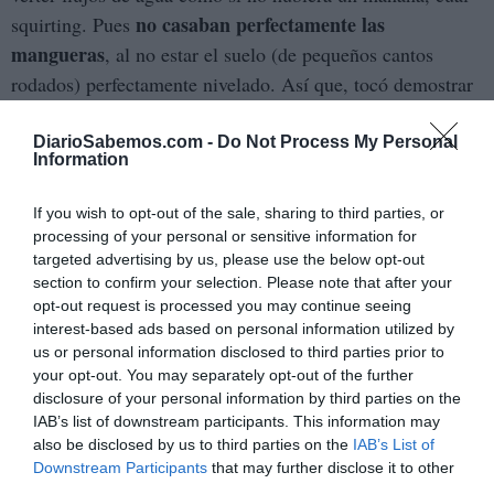
no casaban perfectamente las
squirting. Pues
mangueras
, al no estar el suelo (de pequeños cantos
rodados) perfectamente nivelado. Así que, tocó demostrar
las uniones, las arandelas de goma, los aprietes, y la cosa
seguía igual. Al final, cree una especie de preservativo, al
DiarioSabemos.com -
Do Not Process My Personal
Information
forrar las uniones de los tubos con cinta especial para
mangueras y el invento aguanta.
If you wish to opt-out of the sale, sharing to third parties, or
processing of your personal or sensitive information for
Llene el jacuzzi, y mi padre dijo que se metía, pero mi
targeted advertising by us, please use the below opt-out
madre, con dos dedos más de frente, dijo que lo veía un
section to confirm your selection. Please note that after your
opt-out request is processed you may continue seeing
poco inestable, que se esperaba al día siguiente, a que el
interest-based ads based on personal information utilized by
jacuzzi cogiera su forma circular y su rigidez.
us or personal information disclosed to third parties prior to
your opt-out. You may separately opt-out of the further
Desconectar el tubo del aire era una movida, así que tiré
disclosure of your personal information by third parties on the
IAB’s list of downstream participants. This information may
de la bomba de aire manual, como una zambomba, la cual
also be disclosed by us to third parties on the
IAB’s List of
venía ya con la boquilla adecuada, pero la coña era que no
Downstream Participants
that may further disclose it to other
tenía presión alguna, y las veces que meti la boquilla en el
third parties.