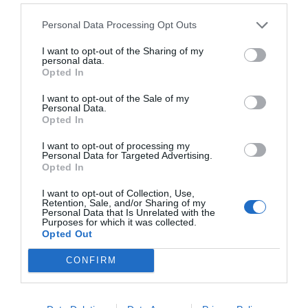
oficio, la encaje en el pitorro, y gire, el resultado fue
Personal Data Processing Opt Outs
desastroso, porque así se desinflaba a toda leche el jacuzzi
quedándose más flácido… ¡Mierda!.
I want to opt-out of the Sharing of my
personal data.
Opted In
Manoseando la bomba de aire, y tocando todo lo que era
I want to opt-out of the Sale of my
podría ser un pieza movible, descubrí, que en el indicador
Personal Data.
de la presión del aire de la bomba, justo en la parte
Opted In
superior de la misma, se movía como si fuera un tornillo,
I want to opt-out of processing my
y según lo girabas para un lado u otro, aumentaban los
Personal Data for Targeted Advertising.
Opted In
bares de presión del aire que salía por la bomba.
¡Aaaamiiigoooo!
Como verás, en las instrucciones no
I want to opt-out of Collection, Use,
Retention, Sale, and/or Sharing of my
hacía ni una referencia a este insignificante detalle.
Personal Data that Is Unrelated with the
Purposes for which it was collected.
Opted Out
En un nuevo intento, y ya a la desesperada, introduje de
nuevo la boquilla de la manguera de la bomba, y al llegar
CONFIRM
al tope, antes de que empezara a salir aire, y bajarse más
el flan, descubrí, que apretando el botón para dentro,