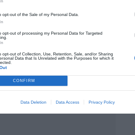
brado vientos que, en el futuro, podrían ser la
In
 de Israel. Ésta es la dinámica pervertida en
o opt-out of the Sale of my Personal Data.
In
to opt-out of processing my Personal Data for Targeted
ing.
In
o opt-out of Collection, Use, Retention, Sale, and/or Sharing
ersonal Data that Is Unrelated with the Purposes for which it
lected.
Out
CONFIRM
Data Deletion
Data Access
Privacy Policy