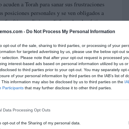
o acuden a Torah para sanar sus frustraciones
us posiciones personales y se ven obligados a
 fanáticos religiosos disfrazados de víctimas
bemos.com -
Do Not Process My Personal Information
 más que claras), Bibi tiene cogido por los
to opt-out of the sale, sharing to third parties, or processing of your per
formation for targeted advertising by us, please use the below opt-out s
do Trump. Lo ha arrastrado a provocar el
r selection. Please note that after your opt-out request is processed y
nte Historia con objetivos que no son,
eing interest-based ads based on personal information utilized by us or
anidad. Seamos justos, Israel pelea contra
disclosed to third parties prior to your opt-out. You may separately opt-
losure of your personal information by third parties on the IAB’s list of
o la desaparición de este país; que una parte
. This information may also be disclosed by us to third parties on the
IA
resión de la amenaza constante es lógico,
Participants
that may further disclose it to other third parties.
atentado terrorista que dio la excusa a Bibi
ista se mide por su capacidad para construir
l Data Processing Opt Outs
, ocupar, conquistar, suprimir, torturar... no es
 claros: así, o eliminan de raíz a sus posibles
o opt-out of the Sharing of my personal data.