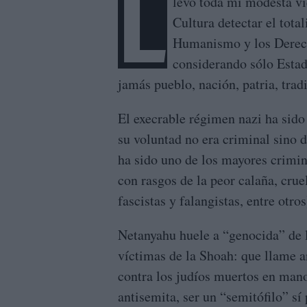
L
levo toda mi modesta vi
Cultura detectar el total
Humanismo y los Derech
considerando sólo Esta
jamás pueblo, nación, patria, tradi
El execrable régimen nazi ha sid
su voluntad no era criminal sino 
ha sido uno de los mayores crimina
con rasgos de la peor calaña, crue
fascistas y falangistas, entre otro
Netanyahu huele a “genocida” de l
víctimas de la Shoah: que llame an
contra los judíos muertos en manos
antisemita, ser un “semitófilo” sí