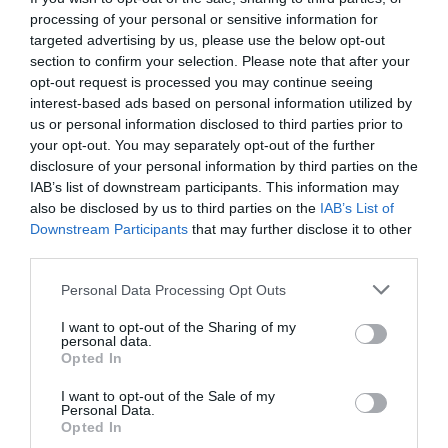
de una red perfectamente engrasada que procesaba el
processing of your personal or sensitive information for
dinero de procedencia irregular, consolidando un desafío
targeted advertising by us, please use the below opt-out
frontal a las leyes que regulan la transparencia de la
section to confirm your selection. Please note that after your
financiación de partidos políticos
en el territorio
opt-out request is processed you may continue seeing
interest-based ads based on personal information utilized by
nacional.
us or personal information disclosed to third parties prior to
your opt-out. You may separately opt-out of the further
El origen de las sospechas que propiciaron estas
disclosure of your personal information by third parties on the
diligencias secretas se sitúa en los audios e informaciones
IAB’s list of downstream participants. This information may
also be disclosed by us to third parties on the
IAB’s List of
Koldo García
extraídas al exasesor ministerial
, cuyas
Downstream Participants
that may further disclose it to other
menciones explícitas a cobros en metálico de billetes de
third parties.
alta denominación encendieron las alarmas judiciales. La
Personal Data Processing Opt Outs
situación empeoró sustancialmente tras las explicaciones
del antiguo gerente de la formación, Mariano Moreno,
I want to opt-out of the Sharing of my
personal data.
quien llegó a describir la constante afluencia de furgones
Opted In
blindados cargados de efectivo para nutrir la caja fuerte
I want to opt-out of the Sale of my
principal como una parte indisoluble de la propia cultura
Personal Data.
organizativa de la formación, lo que multiplicó las dudas
Opted In