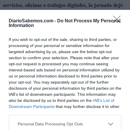
servicios, oficinas o trabajos digitales, la jornada dejó
hace tiempo de terminar exactamente cuando se
abandona físicamente el puesto de trabajo.
DiarioSabemos.com -
Do Not Process My Personal
Information
Correos respondidos de madrugada, reuniones fuera de
If you wish to opt-out of the sale, sharing to third parties, or
horario, llamadas constantes o prolongaciones encubiertas
processing of your personal or sensitive information for
forman ya parte de la normalidad laboral de millones de
targeted advertising by us, please use the below opt-out
personas. Por eso el control horario se ha convertido
section to confirm your selection. Please note that after your
opt-out request is processed you may continue seeing
también en una batalla cultural.
interest-based ads based on personal information utilized by
us or personal information disclosed to third parties prior to
Una parte del empresariado considera que endurecer los
your opt-out. You may separately opt-out of the further
registros introduce rigidez y desconfianza. Trabajo
disclosure of your personal information by third parties on the
sostiene exactamente lo contrario. Que sin control real
IAB’s list of downstream participants. This information may
also be disclosed by us to third parties on the
IAB’s List of
resulta imposible garantizar derechos laborales básicos.
Downstream Participants
that may further disclose it to other
third parties.
El debate de fondo enfrenta dos modelos muy distintos
de entender el trabajo contemporáneo. Uno donde la
Personal Data Processing Opt Outs