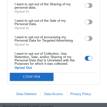
disponibilidad permanente se normaliza
I want to opt-out of the Sharing of my
silenciosamente y otro que intenta volver a poner
personal data.
Opted In
límites concretos a la jornada laboral en plena
economía digital.
I want to opt-out of the Sale of my
Personal Data.
Opted In
La oposición del Consejo de Estado a algunos aspectos de
I want to opt-out of processing my
la reforma no ha frenado a Díaz, que mantiene intacta la
Personal Data for Targeted Advertising.
voluntad política de aprobarla. En el Ministerio creen que
Opted In
el registro digital acabará siendo una herramienta clave
I want to opt-out of Collection, Use,
Retention, Sale, and/or Sharing of my
tanto para combatir abusos como para preparar futuras
Personal Data that Is Unrelated with the
Purposes for which it was collected.
reformas laborales.
Opted Out
Porque incluso después del fracaso parlamentario de las
CONFIRM
37,5 horas, el debate sobre el tiempo de trabajo sigue
completamente abierto en Europa.
Data Deletion
Data Access
Privacy Policy
Y España aparece hoy como uno de los países donde esa
discusión resulta más urgente.