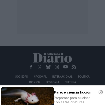
SOCIEDAD
NACIONAL
INTERNACIONAL
POLÍTICA
OPINIÓN
ECONOMÍA
CULTURA
EQUIPO
AVISO LEGAL
POLÍTICA DE PRIVACIDAD
POLÍTICA DE COOKIES
Parece ciencia ficción
CONTACTO
Prepárate para alucinar
© 2026 Multimedia Ediciones Globales S.L.
con estas criaturas