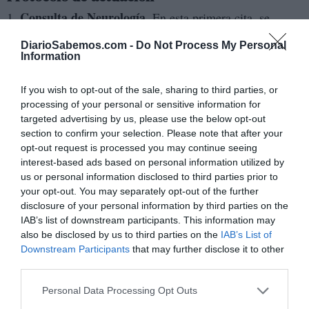
Consulta de Neurología
​1.
. En esta primera cita, se
realizará una valoración neurológica completa y el
DiarioSabemos.com -
Do Not Process My Personal
neurólogo decidirá si el paciente es un potencial
Information
candidato, para lo cual, debe realizarse una serie de
pruebas con el fin de valorar que es idóneo y descartar
If you wish to opt-out of the sale, sharing to third parties, or
processing of your personal or sensitive information for
posibles causas que contraindiquen el procedimiento.
targeted advertising by us, please use the below opt-out
section to confirm your selection. Please note that after your
valoración
2. Lo siguiente es la realización de una​
opt-out request is processed you may continue seeing
neuropsicológica por parte del neuropsicólogo
del
interest-based ads based on personal information utilized by
us or personal information disclosed to third parties prior to
equipo con la intención de constatar que su memoria y
your opt-out. You may separately opt-out of the further
otras funciones cognitivas están preservadas, lo que es
disclosure of your personal information by third parties on the
importante para garantizar el éxito del tratamiento.
IAB’s list of downstream participants. This information may
also be disclosed by us to third parties on the
IAB’s List of
resonancia
3. Se realizarán dos pruebas de imagen:
Downstream Participants
that may further disclose it to other
third parties.
magnética y tomografía
computerizada de cráneo, que
tienen que cumplir unos parámetros específicos para la
Personal Data Processing Opt Outs
realización del HIFU.