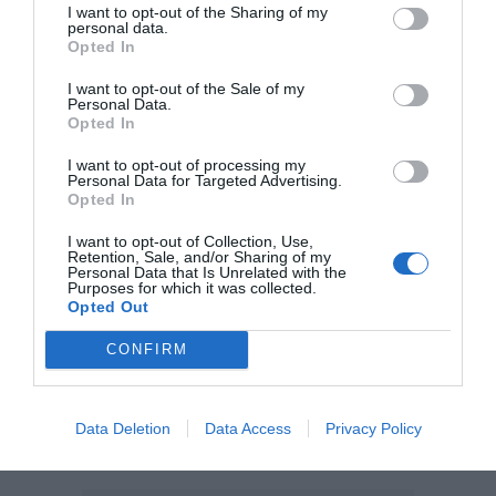
I want to opt-out of the Sharing of my
personal data.
4. Por último, tras todas estas pruebas se valorará y
Opted In
decidirá, en una reunión multidisciplinar de todo el
I want to opt-out of the Sale of my
HIFU
equipo, si el paciente es apto para el tratamiento.​ El
Personal Data.
Opted In
está indicado para enfermos afectados de temblor
esencial
y otro​s temblores susceptibles de tratamiento con
I want to opt-out of processing my
Personal Data for Targeted Advertising.
cirugía del tálamo
y posiblemente en tumores cerebrales,
Opted In
dolor crónico, neuralgia de trigémino y algunos trastornos
I want to opt-out of Collection, Use,
neuropsiquiátricos.
Retention, Sale, and/or Sharing of my
Personal Data that Is Unrelated with the
Purposes for which it was collected.
Opted Out
Añadir
DiarioSabemos
como fuente preferida de
Google de forma gratuita
CONFIRM
Mantente informado con las últimas noticias de actualidad.
ACTIVAR AHORA
Data Deletion
Data Access
Privacy Policy
ENFERMEDAD
ESPAÑA
SANIDAD
DESTACADO