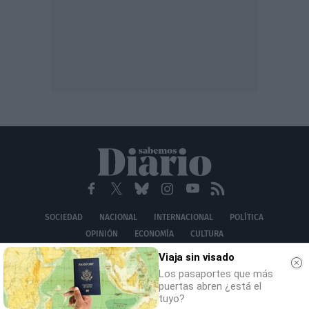
SOCIEDAD
NACIONAL
INTERNACIONAL
POLÍTICA
OPINIÓN
ECONOMÍA
CULTURA
EQUIPO
AVISO LEGAL
POLÍTICA DE PRIVACIDAD
POLÍTICA DE COOKIES
Viaja sin visado
CONTACTO
Los pasaportes que más
puertas abren ¿está el
© 2026 Multimedia Ediciones Globales S.L.
tuyo?