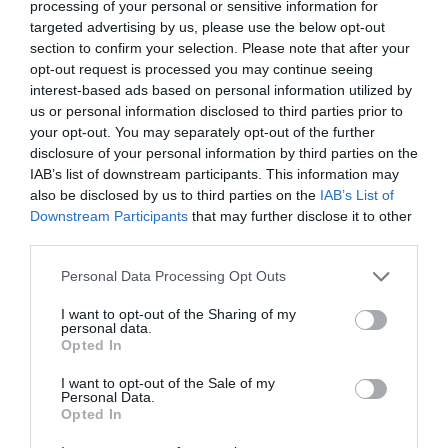
processing of your personal or sensitive information for
suya para ayudar”, señaló el presidente.
targeted advertising by us, please use the below opt-out
section to confirm your selection. Please note that after your
Durante su discurso en Nueva York, Sánchez aprovechó
opt-out request is processed you may continue seeing
para defender públicamente a su familia de las acusaciones
interest-based ads based on personal information utilized by
de corrupción vertidas por la oposición. “Mi mujer y mi
us or personal information disclosed to third parties prior to
your opt-out. You may separately opt-out of the further
hermano son inocentes. El tiempo pondrá las cosas en su
disclosure of your personal information by third parties on the
sitio”, afirmó, vinculando las campañas de acoso judicial a
IAB’s list of downstream participants. This information may
una estrategia para desestabilizar al Gobierno.
also be disclosed by us to third parties on the
IAB’s List of
Downstream Participants
that may further disclose it to other
Misión humanitaria con límites claros
third parties.
Fuentes de la Armada explican que el BAM
Furor
está
Personal Data Processing Opt Outs
preparado para intervenir en caso de evacuaciones médicas
I want to opt-out of the Sharing of my
o rescate de embarcaciones dañadas. Sus sistemas de
personal data.
Opted In
vigilancia permitirán detectar amenazas y coordinar una
respuesta rápida con otros países europeos.
I want to opt-out of the Sale of my
Personal Data.
Opted In
La operación se llevará a cabo en aguas internacionales