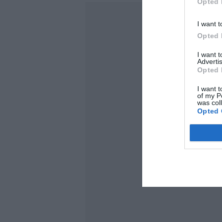
Opted 
I want t
Opted 
I want 
Advertis
Opted 
I want t
of my P
was col
Opted 