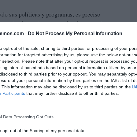
do sus políticas y programas, es preciso
 en todo el mundo para ampliar los servicios
a salud mental de las personas, advierte la
bemos.com -
Do Not Process My Personal Information
to opt-out of the sale, sharing to third parties, or processing of your per
formation for targeted advertising by us, please use the below opt-out s
omo la ansiedad y la depresión, son muy
r selection. Please note that after your opt-out request is processed y
L
rupos poblacionales, y afectan a todas las
eing interest-based ads based on personal information utilized by us or
Constituyen la segunda causa de
resos.
disclosed to third parties prior to your opt-out. You may separately opt-
losure of your personal information by third parties on the IAB’s list of
tan el número de años de vida saludable
. This information may also be disclosed by us to third parties on the
IA
ón de salud para las personas y las familias
Participants
that may further disclose it to other third parties.
conómicas sustanciales en todo el mundo.
presión y la ansiedad cuestan a la economía
l Data Processing Opt Outs
de dólares estadounidenses al año.
o opt-out of the Sharing of my personal data.