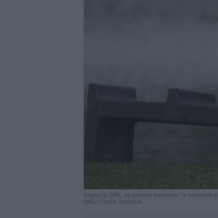
Según la OMS, es preciso aumentar la inversión y
OMS/Chadin Tephaval