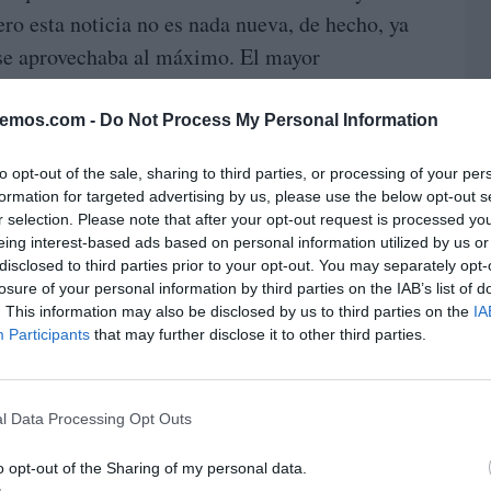
ro esta noticia no es nada nueva, de hecho, ya
se aprovechaba al máximo. El mayor
s combates entre gladiadores, podía gozar de
s a la alimentación de los guerreros que se
bemos.com -
Do Not Process My Personal Information
La dieta era el gran
 circo y los coliseos.
to opt-out of the sale, sharing to third parties, or processing of your per
formation for targeted advertising by us, please use the below opt-out s
s
r selection. Please note that after your opt-out request is processed y
eing interest-based ads based on personal information utilized by us or
ran los responsables de asegurar que la comida
disclosed to third parties prior to your opt-out. You may separately opt-
un mejor desarrollo muscular
para garantizar
losure of your personal information by third parties on the IAB’s list of
. This information may also be disclosed by us to third parties on the
IA
cia para dar el mejor espectáculo posible en el
Participants
that may further disclose it to other third parties.
 los encargados de hacer un riguroso
garantizar que seguía la alimentación
l Data Processing Opt Outs
formar parte de la escuela de entrenamiento
uchador debía cambiar sus hábitos de comida
o opt-out of the Sharing of my personal data.
uir una rigurosa dieta establecida por los