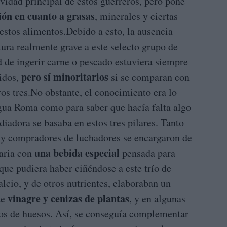
ividad principal de estos guerreros, pero pone
ión en cuanto a grasas
, minerales y ciertas
estos alimentos.Debido a esto, la ausencia
ura realmente grave a este selecto grupo de
d de ingerir carne o pescado estuviera siempre
pero sí minoritarios
idos,
si se comparan con
os tres.No obstante, el conocimiento era lo
igua Roma como para saber que hacía falta algo
diadora se basaba en estos tres pilares. Tanto
y compradores de luchadores se encargaron de
una bebida especial
aria con
pensada para
 que pudiera haber ciñéndose a este trío de
alcio, y de otros nutrientes, elaboraban un
vinagre y cenizas de plantas
de
, y en algunas
tos de huesos. Así, se conseguía complementar