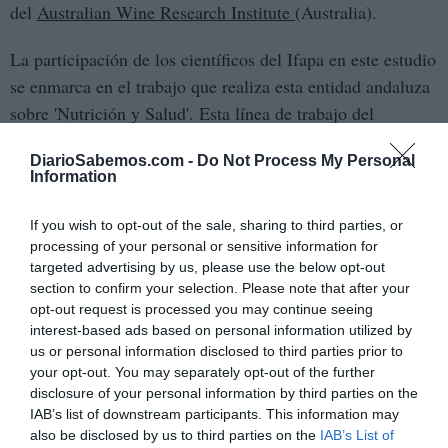
del
Australian Wine Research Institute
(Australia).
La participación de los científicos del Ifapa en este estudio
se enmarca en el trabajo que realiza esta entidad andaluza
sobre 'Nutrición y Salud'. Esta línea de trabajo del
profundizar en el
Gobierno andaluz, que persigue
DiarioSabemos.com -
Do Not Process My Personal
análisis de los efectos saludables de los alimentos
, se
Information
desarrolla actualmente a través de diversos proyectos de
investigación y colaboraciones con empresas.
If you wish to opt-out of the sale, sharing to third parties, or
processing of your personal or sensitive information for
targeted advertising by us, please use the below opt-out
Laboratorio del centro Ifapa de Venta del Llano
section to confirm your selection. Please note that after your
Detalles del estudio
opt-out request is processed you may continue seeing
interest-based ads based on personal information utilized by
Una de las características más importantes de este trabajo
us or personal information disclosed to third parties prior to
el organismo
de investigación es la confirmación de que
your opt-out. You may separately opt-out of the further
metaboliza de forma diferentes los taninos del vino y de
disclosure of your personal information by third parties on the
la semilla de la uva
porque tienen estructuras químicas
IAB’s list of downstream participants. This information may
also be disclosed by us to third parties on the
IAB’s List of
distintas. Por tanto, los efectos que estos compuestos