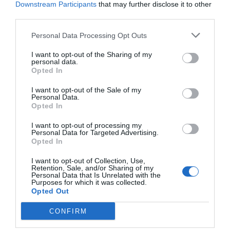
Downstream Participants
that may further disclose it to other
tienen en la salud o la actividad biológica de las personas
third parties.
también son distintos. Por un lado, los antioxidantes del
Personal Data Processing Opt Outs
vino son ricos en monómeros y polímeros de bajo peso
molecular, mientras que los taninos de las semillas de uva
I want to opt-out of the Sharing of my
personal data.
tienen estructuras más complejas con polímeros de mayor
Opted In
peso molecular.
I want to opt-out of the Sale of my
Personal Data.
Este estudio en el que ha participado el Instituto andaluz
Opted In
ofrece información sobre el tipo concreto de compuestos
I want to opt-out of processing my
que hay que estudiar con detenimiento para poder conocer
Personal Data for Targeted Advertising.
Opted In
mejor qué actividad biológica pueden ejercer en función
de su procedencia. Se trata de los conocidos como
I want to opt-out of Collection, Use,
Retention, Sale, and/or Sharing of my
'metabolitos'
. Anteriormente se había llevado a cabo
Personal Data that Is Unrelated with the
Purposes for which it was collected.
estudios de varias actividades biológicas empleando los
Opted Out
taninos presentes en vino o semilla sin atender a
CONFIRM
latransformación que sufren al ingerirse o absorberse.