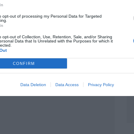
In
es de Noviembre y un total de 150.334
eros meses del año, el mercado francés se
to opt-out of processing my Personal Data for Targeted
ing.
e 1.733.506 matriculaciones. Por último, el
In
ble crecimiento del 15,5% y un total de
o opt-out of Collection, Use, Retention, Sale, and/or Sharing
período Enero-Noviembre.
ersonal Data that Is Unrelated with the Purposes for which it
lected.
Out
ente preferida de Google de
CONFIRM
ACTIVAR AHORA
oticias de actualidad.
Data Deletion
Data Access
Privacy Policy