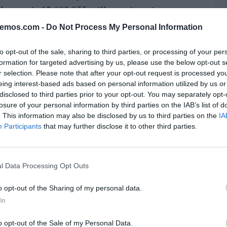
volumen de 12.603.855 millones de turismos
Noviembre obtuvo un incremento del 13,7% y
bemos.com -
Do Not Process My Personal Information
triculadas. Con este mes, las matriculaciones
to opt-out of the sale, sharing to third parties, or processing of your per
a acumulan 27 meses de crecimiento
formation for targeted advertising by us, please use the below opt-out s
rando el crecimiento europeo, entre los
r selection. Please note that after your opt-out request is processed y
Europea. En el periodo de Enero-Noviembre
eing interest-based ads based on personal information utilized by us or
disclosed to third parties prior to your opt-out. You may separately opt-
nidades y un alza del 20,9%. España mantiene
losure of your personal information by third parties on the IAB’s list of
 hace que la confianza del consumidor se vaya
. This information may also be disclosed by us to third parties on the
IA
Participants
that may further disclose it to other third parties.
amas de achatarramiento que se están llevando
han sido uno de los principales impulsores de
el crecimiento.El resto de países más fuertes
l Data Processing Opt Outs
 positivas. Alemania presenta en los once
o opt-out of the Sharing of my personal data.
l 5,4%. En Noviembre, el mercado de
In
cimiento del 8,9%. El mercado inglés también
 el período Enero-Noviembre un 6,2%. Francia
o opt-out of the Sale of my Personal Data.