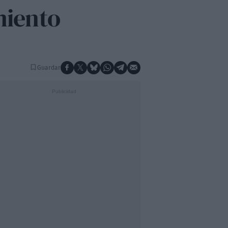
miento
Guardar