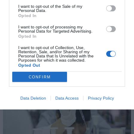
I want to opt-out of the Sale of my
Personal Data.
Opted In
I want to opt-out of processing my
Personal Data for Targeted Advertising.
Opted In
I want to opt-out of Collection, Use,
Retention, Sale, and/or Sharing of my
Personal Data that Is Unrelated with the
No son LELOs: la vibrante industria de los
Purposes for which it was collected.
juguetes eróticos
Opted Out
RICARDO LENOIR
30/05/2020
CONFIRM
Data Deletion
Data Access
Privacy Policy