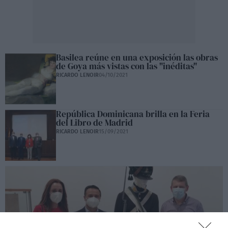
Basilea reúne en una exposición las obras
de Goya más vistas con las "inéditas"
RICARDO LENOIR
04/10/2021
República Dominicana brilla en la Feria
del Libro de Madrid
RICARDO LENOIR
15/09/2021