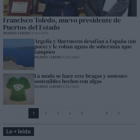
Francisco Toledo, nuevo presidente de
Puertos del Estado
RICARDO LENOIR
23/02/2020
Argelia y Marruecos desafían a España (un
poco) y le roban aguas de soberanía (que
tampoco
RICARDO LENOIR
21/02/2020
La moda se hace eco: bragas y sostenes
sostenibles hechos con algas
RICARDO LENOIR
19/02/2020
1
2
3
4
5
…
9
Lo + leído