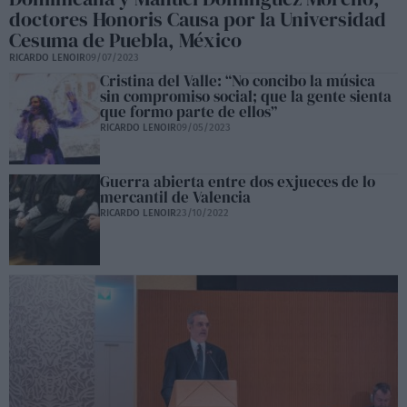
doctores Honoris Causa por la Universidad
Cesuma de Puebla, México
RICARDO LENOIR
09/07/2023
Cristina del Valle: “No concibo la música
sin compromiso social; que la gente sienta
que formo parte de ellos”
RICARDO LENOIR
09/05/2023
Guerra abierta entre dos exjueces de lo
mercantil de Valencia
RICARDO LENOIR
23/10/2022