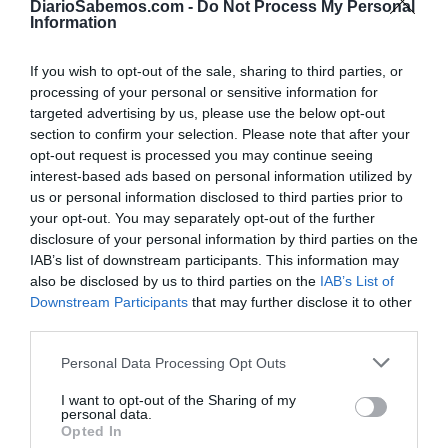
DiarioSabemos.com -
Do Not Process My Personal
Information
If you wish to opt-out of the sale, sharing to third parties, or
processing of your personal or sensitive information for
targeted advertising by us, please use the below opt-out
Tineo y Las Cabezas de San Juan confirman
section to confirm your selection. Please note that after your
su hermandad inspirados por Riego
opt-out request is processed you may continue seeing
RICARDO LENOIR / MANUEL DOMÍNGUEZ MORENO
07/08/2020
interest-based ads based on personal information utilized by
us or personal information disclosed to third parties prior to
El general Riego vuelve a Asturias
your opt-out. You may separately opt-out of the further
RICARDO LENOIR
04/08/2020
disclosure of your personal information by third parties on the
IAB’s list of downstream participants. This information may
also be disclosed by us to third parties on the
IAB’s List of
Downstream Participants
that may further disclose it to other
third parties.
Personal Data Processing Opt Outs
I want to opt-out of the Sharing of my
personal data.
Opted In