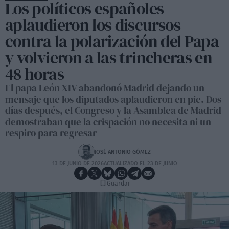
Los políticos españoles
aplaudieron los discursos
contra la polarización del Papa
y volvieron a las trincheras en
48 horas
El papa León XIV abandonó Madrid dejando un
mensaje que los diputados aplaudieron en pie. Dos
días después, el Congreso y la Asamblea de Madrid
demostraban que la crispación no necesita ni un
respiro para regresar
JOSÉ ANTONIO GÓMEZ
13 DE JUNIO DE 2026
ACTUALIZADO EL 23 DE JUNIO
Guardar