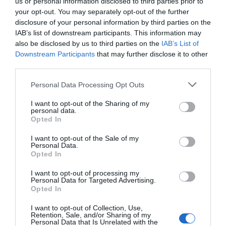
us or personal information disclosed to third parties prior to
denunció que el debate se había ido de las manos para
your opt-out. You may separately opt-out of the further
todos y reprochó que desde la bancada del PP se les
disclosure of your personal information by third parties on the
hubiera gritado «traidores». La respuesta de la Mesa fue
IAB’s list of downstream participants. This information may
Grupo Parlamentario
no permitirle continuar, y el
also be disclosed by us to third parties on the
IAB’s List of
Downstream Participants
that may further disclose it to other
Socialista abandonó el hemiciclo casi en bloque
.
third parties.
La arquitectura del olvido
Personal Data Processing Opt Outs
Lo que ocurrió entre el lunes y el jueves de esta semana
I want to opt-out of the Sharing of my
la
no es una anécdota ni una casualidad. Es, más bien,
personal data.
Opted In
demostración clínica de un problema estructural que el
Papa diagnosticó con precisión quirúrgica y que la
I want to opt-out of the Sale of my
Personal Data.
clase política española optó por ignorar en tiempo
Opted In
récord.
León XIV advirtió en el Palacio Real que la
I want to opt-out of processing my
tentación de ganar popularidad avivando el fuego de las
Personal Data for Targeted Advertising.
Opted In
polarizaciones continúa creciendo en las sociedades
occidentales. Cuarenta y ocho horas después, esa tentación
I want to opt-out of Collection, Use,
Retention, Sale, and/or Sharing of my
resultaba irresistible en los hemiciclos españoles.
Personal Data that Is Unrelated with the