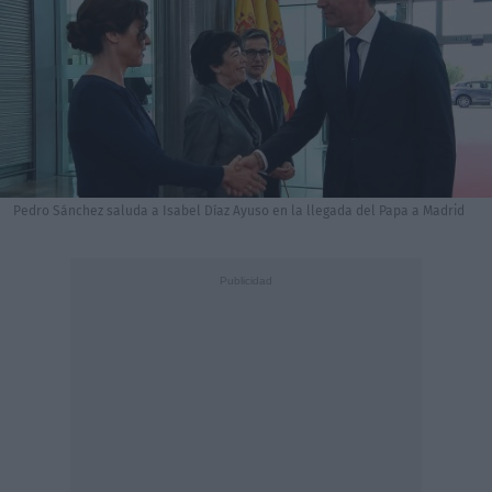
Pedro Sánchez saluda a Isabel Díaz Ayuso en la llegada del Papa a Madrid