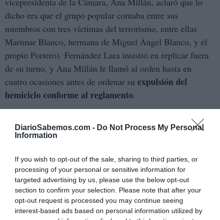
vicepresidenta de la Cámara, Ana Millán, aclaró que lo
dicho era que el grupo popular contaba entre sus
miembros con tres víctimas del terrorismo, entre ellas
Marimar Blanco, hermana de Miguel Ángel Blanco, y el
propio Portero). Fernández Lara insistió en replicar fuera
de su turno, y Ana Millán le llamó al orden hasta en
expulsión del
cuatro ocasiones antes de ordenar su
hemiciclo conforme al reglamento
.
El episodio, sin embargo, no terminó dentro del salón de
DiarioSabemos.com -
Do Not Process My Personal
plenos. Mientras se dirigía a la salida, el diputado
Information
socialista se enzarzó en un enfrentamiento verbal con el
Enrique Serrano
parlamentario popular
en una escena de
If you wish to opt-out of the sale, sharing to third parties, or
alta tensión que obligó a varios diputados socialistas a
processing of your personal or sensitive information for
targeted advertising by us, please use the below opt-out
agarrar físicamente a su compañero para sacarlo de la sala
section to confirm your selection. Please note that after your
y evitar que la situación fuera a más. El colofón llegó
opt-out request is processed you may continue seeing
cuando un diputado de Más Madrid pidió la palabra,
interest-based ads based on personal information utilized by