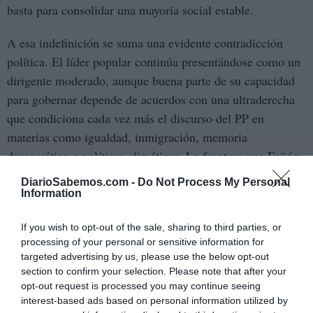
basta para consolidar una mayoría social estable.
A esa indefinición se suma una evidente contradicción
política. El líder popular continúa presentándose como un
dirigente moderado, aunque buena parte de su capacidad
para gobernar depende de acuerdos con una ultraderecha
que condiciona cada vez más el discurso del PP en
materias como igualdad, inmigración, memoria
democrática o políticas climáticas. La frontera que Feijóo
prometía mantener aparece hoy mucho más difusa de lo
DiarioSabemos.com -
Do Not Process My Personal
que proclamaba cuando llegó a la presidencia del partido.
Information
También preocupa la facilidad con la que el Partido
If you wish to opt-out of the sale, sharing to third parties, or
processing of your personal or sensitive information for
Popular alimenta dudas sobre las propias reglas del
targeted advertising by us, please use the below opt-out
sistema democrático cuando el resultado político no le
section to confirm your selection. Please note that after your
resulta favorable. Las recientes insinuaciones sobre el
opt-out request is processed you may continue seeing
crecimiento del censo electoral o la reiterada
interest-based ads based on personal information utilized by