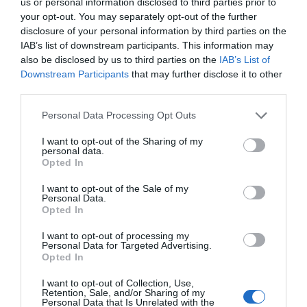
us or personal information disclosed to third parties prior to
deslegitimación de instituciones cuando sus resoluciones
your opt-out. You may separately opt-out of the further
erosionan la
no coinciden con los intereses del PP
disclosure of your personal information by third parties on the
confianza ciudadana en las reglas comunes
y
IAB’s list of downstream participants. This information may
also be disclosed by us to third parties on the
IAB’s List of
contribuyen a una polarización de la que después todos
Downstream Participants
that may further disclose it to other
dicen lamentarse.
third parties.
La proclamación anticipada de candidatos puede reforzar
Personal Data Processing Opt Outs
la estructura territorial del Partido Popular de cara a las
I want to opt-out of the Sharing of my
próximas citas con las urnas. Nadie puede reprochar a un
personal data.
Opted In
partido que prepare su organización. Lo que sí merece un
la planificación electoral siga
análisis crítico es que
I want to opt-out of the Sale of my
Personal Data.
ocupando el espacio reservado a la política
.
Opted In
I want to opt-out of processing my
Porque España no necesita dirigentes que vivan
Personal Data for Targeted Advertising.
permanentemente en campaña. Necesita dirigentes que
Opted In
gobiernen o aspiren a gobernar explicando con claridad
I want to opt-out of Collection, Use,
Feijóo continúa
qué país quieren construir. Y, por ahora,
Retention, Sale, and/or Sharing of my
Personal Data that Is Unrelated with the