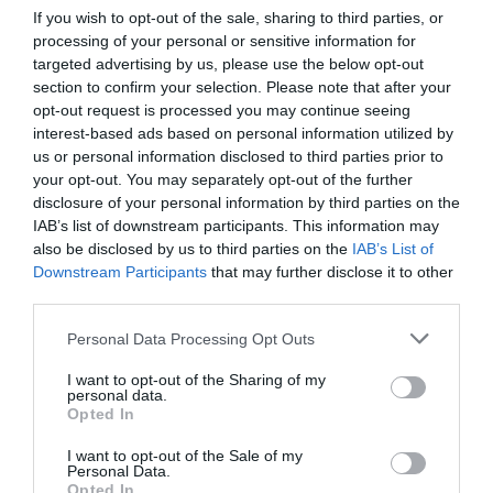
If you wish to opt-out of the sale, sharing to third parties, or
La
Mientras tanto, el país se mueve en otra dirección.
processing of your personal or sensitive information for
política se ha vuelto más áspera, más directa, menos
targeted advertising by us, please use the below opt-out
tolerante con los silencios largos y las frases que no
section to confirm your selection. Please note that after your
opt-out request is processed you may continue seeing
llevan destino.
Y en medio de ese ruido, Feijóo mantiene
interest-based ads based on personal information utilized by
su tono, como si confiara en que la calma, por sí sola,
us or personal information disclosed to third parties prior to
terminará imponiéndose y puede que durante un tiempo
your opt-out. You may separately opt-out of the further
funcione.
disclosure of your personal information by third parties on the
IAB’s list of downstream participants. This information may
also be disclosed by us to third parties on the
IAB’s List of
Pero la calma, cuando es excesiva, también puede parecer
Downstream Participants
that may further disclose it to other
no entrar en el
otra cosa, como una forma educada de
third parties.
conflicto
, de no elegir del todo, de mantenerse en una
Personal Data Processing Opt Outs
zona cómoda donde nada se rompe… pero tampoco nada
cambia. Ese es el riesgo.
I want to opt-out of the Sharing of my
personal data.
Opted In
Que la prudencia se convierta en refugio.
I want to opt-out of the Sale of my
Personal Data.
Que la moderación se transforme en una especie de
Opted In