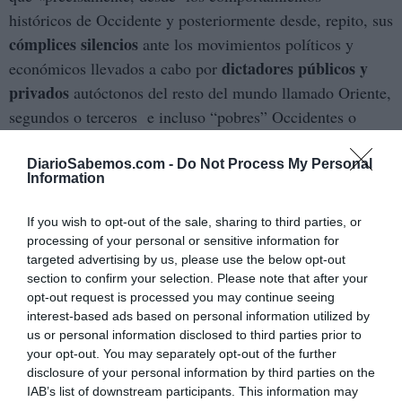
históricos de Occidente y posteriormente desde, repito, sus
cómplices silencios
ante los movimientos políticos y
dictadores públicos y
económicos llevados a cabo por
privados
autóctonos del resto del mundo llamado Oriente,
segundos o terceros e incluso “pobres” Occidentes o
países ricos, han vivido y más aún han construido en
primer lugar la sociedad del bienestar y más tarde la
DiarioSabemos.com -
Do Not Process My Personal
Information
globalización económica en función de sus propias crisis
existenciales desde el punto de vista social y humano y
If you wish to opt-out of the sale, sharing to third parties, or
peor aún desde sus propias crisis culturales».
processing of your personal or sensitive information for
targeted advertising by us, please use the below opt-out
crisis de los medios y del
Se habla mucho de la
section to confirm your selection. Please note that after your
opt-out request is processed you may continue seeing
periodismo
. Las cabeceras son atacadas constantemente
interest-based ads based on personal information utilized by
desde el poder cuando dichas publicaciones son capaces
us or personal information disclosed to third parties prior to
la razón sin miedo
de, desde
, remover los cimientos
your opt-out. You may separately opt-out of the further
disclosure of your personal information by third parties on the
carcomidos de aluminosis. El periodismo, como la
IAB’s list of downstream participants. This information may
amenazado por el poder
sociedad, está
y sólo desde el