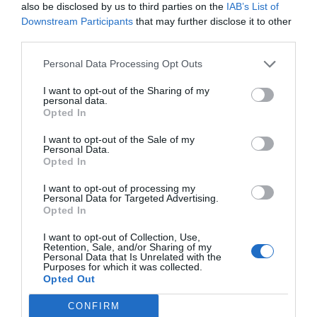
also be disclosed by us to third parties on the
IAB’s List of
inconformismo ético se puede alcanzar el lugar de donde
Downstream Participants
that may further disclose it to other
contar un hecho o publicar
nunca se bajó. No se trata de
third parties.
una noticia como el poder quiere o le conviene
. No se
Personal Data Processing Opt Outs
trata de callar cuando es necesario gritar. No se trata de
I want to opt-out of the Sharing of my
emboscarse cuando hay que saltar la trinchera. El
personal data.
periodismo, el de raza, el de verdad, se cimienta en el
Opted In
respeto a la valentía de quien sabe que tiene la verdad
I want to opt-out of the Sale of my
de su lado
Personal Data.
. Con la coherencia, la verdad, la ética y con el
Opted In
saber y conocer, no hay que temer a nada ni a nadie.
I want to opt-out of processing my
Personal Data for Targeted Advertising.
New York University's
El prestigioso profesor de la
Opted In
Arthur L. Carter Journalism Institute
Mitchel
,
I want to opt-out of Collection, Use,
Stephens
el
, ha defendido que, en el siglo XXI,
Retention, Sale, and/or Sharing of my
Personal Data that Is Unrelated with the
periodismo, o es analítico o dejará de ser periodismo
.
Purposes for which it was collected.
Diario Sabemos.com
En
nuestro fundador Manuel
Opted Out
Domínguez Moreno nos ha dejado y nos deja claro cada
CONFIRM