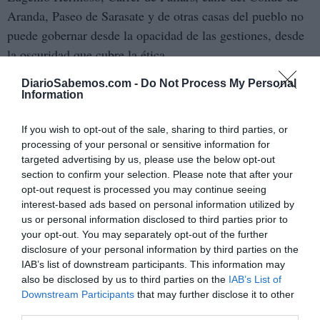
Aranda, Paseo de Sarasate y de otras casas del pueblo no
puede gobernar desde la opacidad de las gestiones, desde
la oscuridad que cubre la ética.
DiarioSabemos.com -
Do Not Process My Personal
En
Moncloa no hay ideología
, y menos aún de
Information
ideas que no comparte el pueblo
izquierdas. Hay
, hay
medias verdades, hay dirigentes unidos, no solo por la
If you wish to opt-out of the sale, sharing to third parties, or
intereses
amistad, que ya sería rechazable, sino por
processing of your personal or sensitive information for
targeted advertising by us, please use the below opt-out
comunes
con las dictaduras públicas e, incluso, algunas
section to confirm your selection. Please note that after your
privadas
.
opt-out request is processed you may continue seeing
interest-based ads based on personal information utilized by
En el Gobierno o Moncloa, con escasas, muy escasas
us or personal information disclosed to third parties prior to
excepciones, no existe ni izquierda del 15M, ni
your opt-out. You may separately opt-out of the further
disclosure of your personal information by third parties on the
socialismo de Pablo Iglesias Posse
, porque sus
IAB’s list of downstream participants. This information may
priorizan las teóricas
cuestiones
representantes directos
also be disclosed by us to third parties on the
IAB’s List of
de Estado
a las cuestiones de vida y verdad del Pueblo
.
Downstream Participants
that may further disclose it to other
third parties.
Pura incoherencia.