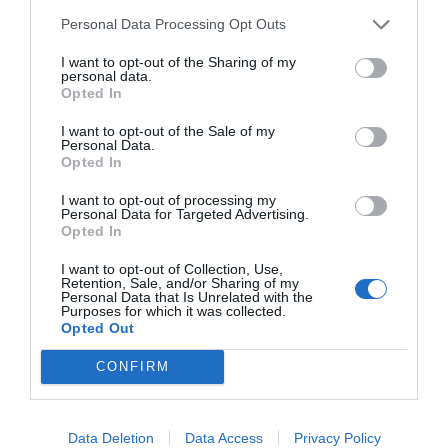
Personal Data Processing Opt Outs
El Pueblo, en democracia, siempre debe prevalecer por
I want to opt-out of the Sharing of my
delante del Estado, que está designado por el pueblo
personal data.
soberano, como consecuencia las “razones del Pueblo de
Opted In
la verdad y la ética”. Siempre, repito, en democracia debe
I want to opt-out of the Sale of my
lo contrario es
estar delante de las razones de Estado,
Personal Data.
Opted In
pura dictadura, puro
capital deshumanizado
. En el
caso del poder socialista, para ejercerlo desde la
I want to opt-out of processing my
Personal Data for Targeted Advertising.
sentir el socialismo de la verdad,
coherencia hay que
Opted In
sentir el socialismo del timbre humano
. Más socialismo
I want to opt-out of Collection, Use,
para seguir deseando escuchar en el tiempo el significado
Retention, Sale, and/or Sharing of my
Personal Data that Is Unrelated with the
de las palabras de Antonio Machado dirigidas a Pablo
Purposes for which it was collected.
Opted Out
Iglesias Posse: “el timbre de su voz es el timbre de la voz
humana” .
CONFIRM
La voz del 15M se fue apagando desde su inicio
absorbido por falta de vida vivida
inmadura
. Su
Data Deletion
Data Access
Privacy Policy