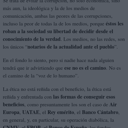
Se trata de evitar la corrupción, no solo económica, sino
más aun, la ideológica y la de los medios de
comunicación, ambas las peores de las corrupciones,
éstos les
incluso la peor de todas la de los medios, porque
roban a la sociedad su libertad de decidir desde el
conocimiento de la verdad
. Los medios, no las redes, son
notarios de la actualidad ante el pueblo
los únicos “
”.
En el fondo lo siento, pero si nadie hace nada alguien
ese no es el camino
tendrá que ir advirtiendo que
. No es
el camino de la “voz de lo humano”.
La ética no está reñida con el beneficio, la ética está
las formas de conseguir esos
reñida y enfrentada con
beneficios
Air
, como presuntamente los son el caso de
Europa
UATAE
Rey emérito
Banco Cántabro
,
, el
, el
,
en general, y, en particular, su operación diabólica, la
CNMV
FROB
Banco de España
, el
, el
, los fondos