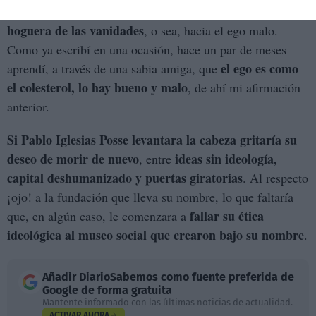
incoherencia ideología
les fue arrastrando hasta la
hoguera de las vanidades
, o sea, hacia el ego malo.
Como ya escribí en una ocasión, hace un par de meses
el ego es como
aprendí, a través de una sabia amiga, que
el colesterol, lo hay bueno y malo
, de ahí mi afirmación
anterior.
Si Pablo Iglesias Posse levantara la cabeza gritaría su
deseo de morir de nuevo
ideas sin ideología,
, entre
capital deshumanizado y puertas giratorias
. Al respecto
¡ojo! a la fundación que lleva su nombre, lo que faltaría
fallar su ética
que, en algún caso, le comenzara a
ideológica al museo social que crearon bajo su nombre
.
Añadir
DiarioSabemos
como fuente preferida de
Google de forma gratuita
Mantente informado con las últimas noticias de actualidad.
ACTIVAR AHORA