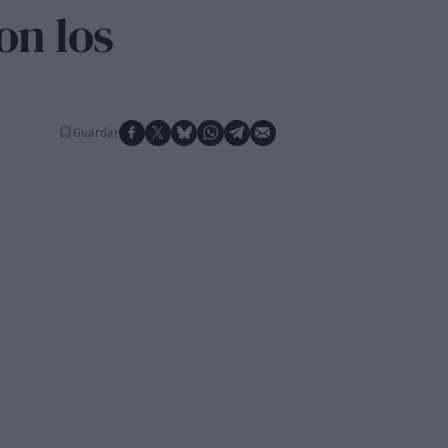
on los
Guardar