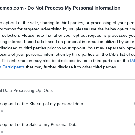
n está en juego. La gravedad de la frase no
bemos.com -
Do Not Process My Personal Information
mportar al mundo. Y, sin embargo, es la causa
a, nuestro continente y la sociedad pierdan
to opt-out of the sale, sharing to third parties, or processing of your per
formation for targeted advertising by us, please use the below opt-out s
ya adquiridos, crezcan las desigualdades entre
r selection. Please note that after your opt-out request is processed y
n los extremismos.Desde que los grandes
eing interest-based ads based on personal information utilized by us or
disclosed to third parties prior to your opt-out. You may separately opt-
 financieros, marcan el rumbo del Periodismo
losure of your personal information by third parties on the IAB’s list of
des medios para sobrevivir, especialmente los
. This information may also be disclosed by us to third parties on the
IA
gitales, necesitan el apoyo del poder
Participants
that may further disclose it to other third parties.
 de la publicidad.Contar con ese respaldo
ica, en España y en el mundo, escribir al
l Data Processing Opt Outs
deber favores al poderoso y olvidarse de la
e de por sí, pero que tampoco ha servido para
L
o opt-out of the Sharing of my personal data.
In
el periodista, tenga mejores condiciones de vida.
os de los grandes medios que son los que han
o opt-out of the Sale of my Personal Data.
absoluta de libertad.El periodismo en términos
In