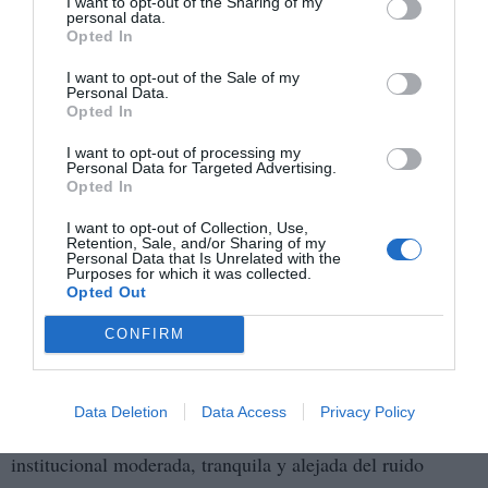
I want to opt-out of the Sharing of my
personal data.
Modelo de comunicación del sanchism,
Opted In
agotado
I want to opt-out of the Sale of my
Personal Data.
La polémica de las llamadas automatizadas revela además
Opted In
un problema estructural del proyecto político de Pedro
Sánchez: la dependencia casi absoluta de campañas
I want to opt-out of processing my
Personal Data for Targeted Advertising.
emocionales y estrategias comunicativas agresivas.
Opted In
I want to opt-out of Collection, Use,
Durante años, el sanchismo logró sostenerse mediante una
Retention, Sale, and/or Sharing of my
Personal Data that Is Unrelated with the
maquinaria narrativa basada en la polarización
Purposes for which it was collected.
permanente, la ocupación constante del espacio mediático
Opted Out
y la confrontación política continua. Pero ese modelo
CONFIRM
empieza a mostrar claros síntomas de desgaste.
En Andalucía, el electorado parece buscar justamente lo
Data Deletion
Data Access
Privacy Policy
contrario. Juanma Moreno ha creado una imagen
institucional moderada, tranquila y alejada del ruido