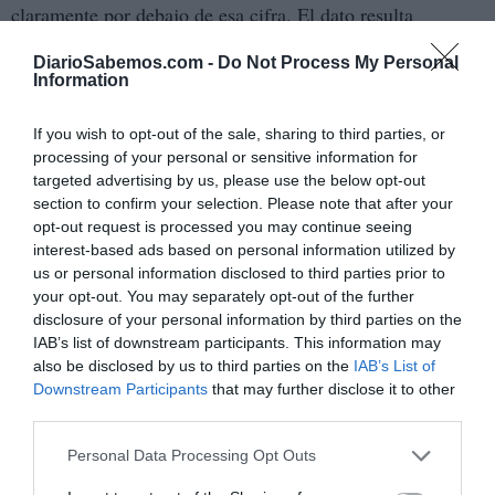
claramente por debajo de esa cifra. El dato resulta
devastador porque Montero no es una dirigente
DiarioSabemos.com -
Do Not Process My Personal
secundaria: es la número dos del PSOE, ministra clave del
Information
Gobierno y uno de los rostros más identificados con el
proyecto personal de Pedro Sánchez.
If you wish to opt-out of the sale, sharing to third parties, or
processing of your personal or sensitive information for
targeted advertising by us, please use the below opt-out
Una derrota severa en Andalucía no se interpretaría como
section to confirm your selection. Please note that after your
un problema autonómico aislado, sino como una derrota
opt-out request is processed you may continue seeing
directa del sanchismo y de la estrategia política impulsada
interest-based ads based on personal information utilized by
desde La Moncloa.
us or personal information disclosed to third parties prior to
your opt-out. You may separately opt-out of the further
disclosure of your personal information by third parties on the
Dentro del propio PSOE andaluz empieza a extenderse el
IAB’s list of downstream participants. This information may
miedo a una debacle histórica. Dirigentes territoriales
also be disclosed by us to third parties on the
IAB’s List of
reconocen en privado que el ambiente interno es de
Downstream Participants
that may further disclose it to other
third parties.
“preocupación total”. Algunos cuadros históricos incluso
admiten que Montero nunca fue la candidata adecuada
Personal Data Processing Opt Outs
para reconstruir el espacio socialista andaluz.