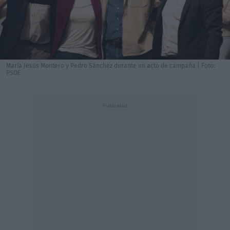
María Jesús Montero y Pedro Sánchez durante un acto de campaña | Foto:
PSOE