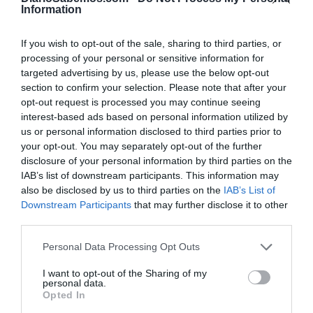
inicio de la IT. Otra. El ‘buenismo’ de médicos de familia
Information
creyentes de historias pro IT, lágrimas de cocodrilo o
doblegarse ante la presión de pacientes absentistas,
If you wish to opt-out of the sale, sharing to third parties, or
processing of your personal or sensitive information for
algunos con sumo oficio para encadenar bajas cambiando
targeted advertising by us, please use the below opt-out
su diagnóstico presuntivo.
section to confirm your selection. Please note that after your
opt-out request is processed you may continue seeing
Debe indicarse que últimamente los médicos de la sanidad
interest-based ads based on personal information utilized by
us or personal information disclosed to third parties prior to
pública tienen contratos precarios, son -en parte- foráneos
your opt-out. You may separately opt-out of the further
sin garantías académicas y prácticas de convalidación, o
disclosure of your personal information by third parties on the
bien ‘despachan’ bajas sin pruebas diagnósticas. O,
IAB’s list of downstream participants. This information may
también, las cursan tras el mero relato del absentista más
also be disclosed by us to third parties on the
IAB’s List of
Downstream Participants
that may further disclose it to other
versado en la materia.
third parties.
Más. Las mutuas carecen de especialistas médicos en
Personal Data Processing Opt Outs
plantilla excepto las de mayor volumen. Atienden a los
I want to opt-out of the Sharing of my
absentistas graduados sin la especialidad conclusa. Pagan
personal data.
Opted In
las bajas por delegación de la Seguridad Social (TGSS)