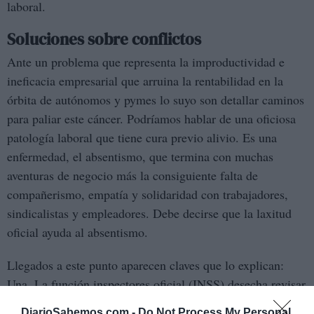
laboral.
Soluciones sobre conflictos
Ante un problema que representa la improductividad e
ineficacia empresarial que arruina la rentabilidad en la
órbita de autónomos y pymes lo suyo son detallar caminos
para paliar este cáncer. Podríamos hablar de una oficiosa
patología laboral que tiene cura previo alivio. Es una
enfermedad, el absentismo, que termina con muchas
aventuras de negocio más la consiguiente falta de
compañerismo, empatía y solidaridad con trabajadores,
sindicalistas y empleadores. Debe decirse que la laxitud
oficial ayuda al absentismo.
Llegados a este punto aparecen claves que lo explican:
Una. La función inspectores oficial (INSS) desecha revisar
las bajas con reflejos y en plazos razonables desde el
DiarioSabemos.com -
Do Not Process My Personal