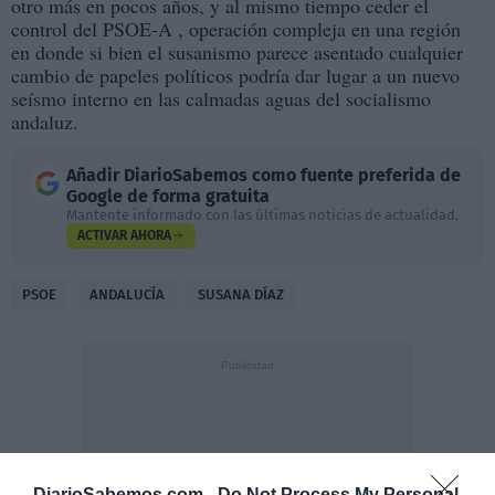
otro más en pocos años, y al mismo tiempo ceder el
control del PSOE-A , operación compleja en una región
en donde si bien el susanismo parece asentado cualquier
cambio de papeles políticos podría dar lugar a un nuevo
seísmo interno en las calmadas aguas del socialismo
andaluz.
Añadir
DiarioSabemos
como fuente preferida de
Google de forma gratuita
Mantente informado con las últimas noticias de actualidad.
ACTIVAR AHORA
PSOE
ANDALUCÍA
SUSANA DÍAZ
DiarioSabemos.com -
Do Not Process My Personal