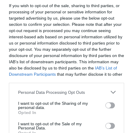
esa actitud tan positiva”, cuenta Consúelo Tomás y
If you wish to opt-out of the sale, sharing to third parties, or
processing of your personal or sensitive information for
también alerta del papel que deben jugar los familiares en
targeted advertising by us, please use the below opt-out
estos casos: “Puede haber presión por parte de los
section to confirm your selection. Please note that after your
te
familiares y dar indicaciones tipo: ‘fíjate, es que tú
opt-out request is processed you may continue seeing
estás viniendo abajo y hay otras personas que lo están
interest-based ads based on personal information utilized by
us or personal information disclosed to third parties prior to
sobrellevando
de otra manera’, y esto no es nada
your opt-out. You may separately opt-out of the further
positivo”. Pero la especialista señala que lo más frecuente
disclosure of your personal information by third parties on the
es ver el lado positivo: “Normalmente la capacidad
IAB’s list of downstream participants. This information may
also be disclosed by us to third parties on the
IAB’s List of
empática de ponerse en el lugar del otro y de sacar fuerzas
Downstream Participants
that may further disclose it to other
cuando estás viendo que otra persona está peleando va a
third parties.
favorecedora
ser siempre más
que perjudicial”.
Personal Data Processing Opt Outs
La realidad
I want to opt-out of the Sharing of my
personal data.
La recuperación de las personas que se enfrentan a
Opted In
enfermedades graves incluye diferentes herramientas
muy
además del indispensable tratamiento médico: “Es
I want to opt-out of the Sale of my
Personal Data.
importante la intervención psicológica
desde el