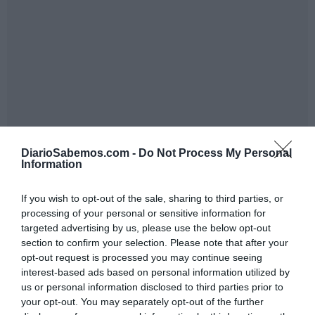
DiarioSabemos.com -
Do Not Process My Personal
Information
If you wish to opt-out of the sale, sharing to third parties, or
processing of your personal or sensitive information for
targeted advertising by us, please use the below opt-out
Diversidad de miradas y nuevas voces
section to confirm your selection. Please note that after your
opt-out request is processed you may continue seeing
sección internacional,
Además de la
el festival
interest-based ads based on personal information utilized by
proyectará 55 producciones adicionales
repartidas entre
us or personal information disclosed to third parties prior to
categorías Ñ, Miradas y Monarca,
las
cada una con un
your opt-out. You may separately opt-out of the further