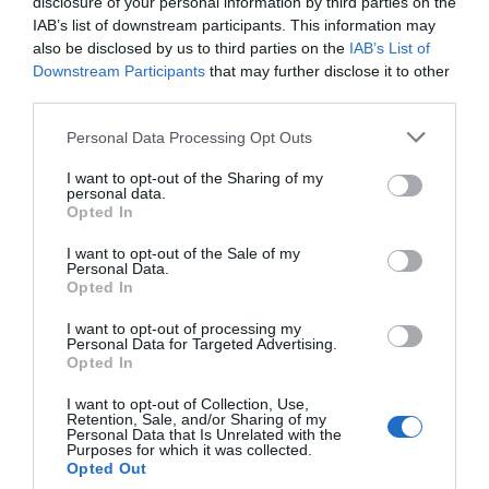
enfoque distinto sobre la crisis ambiental y la diversidad
disclosure of your personal information by third parties on the
IAB’s list of downstream participants. This information may
cultural.
also be disclosed by us to third parties on the
IAB’s List of
Downstream Participants
that may further disclose it to other
La Sección Ñ,
seis
dedicada al cine español, incluye
third parties.
filmes
actualidad
que abordan temas de plena
y
Personal Data Processing Opt Outs
compromiso social.
La Fibra
Entre ellos destaca
Sensible, de Isabel Portí,
que se estrenará en el
I want to opt-out of the Sharing of my
personal data.
Sense Ficció” de 3Cat. Previamente,
programa “
Opted In
la
6 de
proyección presencial tendrá lugar el día
I want to opt-out of the Sale of my
octubre en la Universidad de Barcelona,
Personal Data.
Opted In
Sección Miradas,
15 títulos de 11 países
La
con
,
ser
explorará la relación emocional y espiritual entre el
I want to opt-out of processing my
Personal Data for Targeted Advertising.
humano y la naturaleza.
Opted In
Sección Monarca
34 cortometrajes
La
ofrecerá
I want to opt-out of Collection, Use,
documentales
animación
disponibles online
y de
,
, con
Retention, Sale, and/or Sharing of my
Personal Data that Is Unrelated with the
Betevé
una selección que también podrá verse en
.
Purposes for which it was collected.
Opted Out